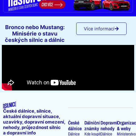
Bronco nebo Mustang:
Více informací
Minisérie o stavu
českých silnic a dálnic
České dálnice, silnice,
aktuální dopravní situace,
uzavírky, dopravní omezení,
České
Dálniční
Dopravní
Organizac
nehody, průjezdnost silnic
dálnice
známky
nehody
& weby
a dopravní info
Dálnice
Kde koupit
Dálnice
Ministerstvo