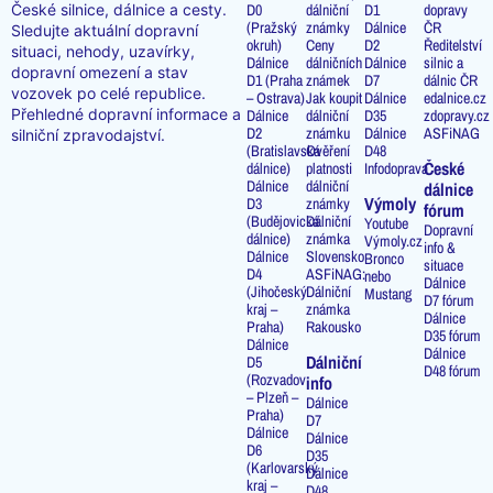
D0
dálniční
D1
dopravy
České silnice, dálnice a cesty.
(Pražský
známky
Dálnice
ČR
Sledujte aktuální dopravní
okruh)
Ceny
D2
Ředitelství
situaci, nehody, uzavírky,
Dálnice
dálničních
Dálnice
silnic a
dopravní omezení a stav
D1 (Praha
známek
D7
dálnic ČR
vozovek po celé republice.
– Ostrava)
Jak koupit
Dálnice
edalnice.cz
Přehledné dopravní informace a
Dálnice
dálniční
D35
zdopravy.cz
D2
známku
Dálnice
ASFiNAG
silniční zpravodajství.
(Bratislavská
Ověření
D48
České
dálnice)
platnosti
Infodoprava
Dálnice
dálniční
dálnice
Výmoly
D3
známky
fórum
(Budějovická
Dálniční
Youtube
Dopravní
dálnice)
známka
Výmoly.cz
info &
Dálnice
Slovensko
Bronco
situace
D4
ASFiNAG:
nebo
Dálnice
(Jihočeský
Dálniční
Mustang
D7 fórum
kraj –
známka
Dálnice
Praha)
Rakousko
D35 fórum
Dálnice
Dálnice
Dálniční
D5
D48 fórum
(Rozvadov
info
– Plzeň –
Dálnice
Praha)
D7
Dálnice
Dálnice
D6
D35
(Karlovarský
Dálnice
kraj –
D48