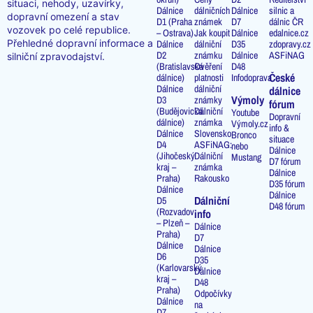
situaci, nehody, uzavírky,
Dálnice
dálničních
Dálnice
silnic a
dopravní omezení a stav
D1 (Praha
známek
D7
dálnic ČR
vozovek po celé republice.
– Ostrava)
Jak koupit
Dálnice
edalnice.cz
Přehledné dopravní informace a
Dálnice
dálniční
D35
zdopravy.cz
D2
známku
Dálnice
ASFiNAG
silniční zpravodajství.
(Bratislavská
Ověření
D48
České
dálnice)
platnosti
Infodoprava
Dálnice
dálniční
dálnice
Výmoly
D3
známky
fórum
(Budějovická
Dálniční
Youtube
Dopravní
dálnice)
známka
Výmoly.cz
info &
Dálnice
Slovensko
Bronco
situace
D4
ASFiNAG:
nebo
Dálnice
(Jihočeský
Dálniční
Mustang
D7 fórum
kraj –
známka
Dálnice
Praha)
Rakousko
D35 fórum
Dálnice
Dálnice
Dálniční
D5
D48 fórum
(Rozvadov
info
– Plzeň –
Dálnice
Praha)
D7
Dálnice
Dálnice
D6
D35
(Karlovarský
Dálnice
kraj –
D48
Praha)
Odpočívky
Dálnice
na
D7