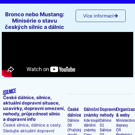
Bronco nebo Mustang:
Více informací
Minisérie o stavu
českých silnic a dálnic
České dálnice, silnice,
aktuální dopravní situace,
uzavírky, dopravní omezení,
České
Dálniční
Dopravní
Organizac
nehody, průjezdnost silnic
dálnice
známky
nehody
& weby
a dopravní info
Dálnice
Kde koupit
Dálnice
Ministerstvo
D0
dálniční
D1
dopravy
České silnice, dálnice a cesty.
(Pražský
známky
Dálnice
ČR
Sledujte aktuální dopravní
okruh)
Ceny
D2
Ředitelství