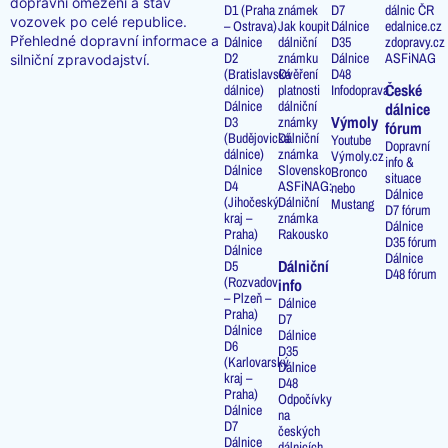
dopravní omezení a stav
D1 (Praha
známek
D7
dálnic ČR
vozovek po celé republice.
– Ostrava)
Jak koupit
Dálnice
edalnice.cz
Přehledné dopravní informace a
Dálnice
dálniční
D35
zdopravy.cz
D2
známku
Dálnice
ASFiNAG
silniční zpravodajství.
(Bratislavská
Ověření
D48
České
dálnice)
platnosti
Infodoprava
Dálnice
dálniční
dálnice
Výmoly
D3
známky
fórum
(Budějovická
Dálniční
Youtube
Dopravní
dálnice)
známka
Výmoly.cz
info &
Dálnice
Slovensko
Bronco
situace
D4
ASFiNAG:
nebo
Dálnice
(Jihočeský
Dálniční
Mustang
D7 fórum
kraj –
známka
Dálnice
Praha)
Rakousko
D35 fórum
Dálnice
Dálnice
Dálniční
D5
D48 fórum
(Rozvadov
info
– Plzeň –
Dálnice
Praha)
D7
Dálnice
Dálnice
D6
D35
(Karlovarský
Dálnice
kraj –
D48
Praha)
Odpočívky
Dálnice
na
D7
českých
Dálnice
dálnicích