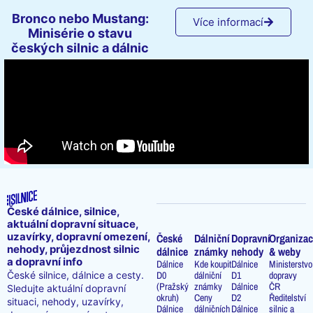
Bronco nebo Mustang:
Více informací
Minisérie o stavu
českých silnic a dálnic
České dálnice, silnice,
aktuální dopravní situace,
uzavírky, dopravní omezení,
České
Dálniční
Dopravní
Organizac
nehody, průjezdnost silnic
dálnice
známky
nehody
& weby
a dopravní info
Dálnice
Kde koupit
Dálnice
Ministerstvo
D0
dálniční
D1
dopravy
České silnice, dálnice a cesty.
(Pražský
známky
Dálnice
ČR
Sledujte aktuální dopravní
okruh)
Ceny
D2
Ředitelství
situaci, nehody, uzavírky,
Dálnice
dálničních
Dálnice
silnic a