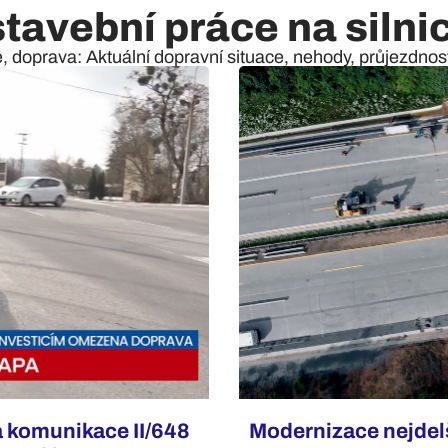
stavební práce na silnic
e, doprava: Aktuální dopravní situace, nehody, průjezdnost 
a komunikace II/648
Modernizace nejdelš