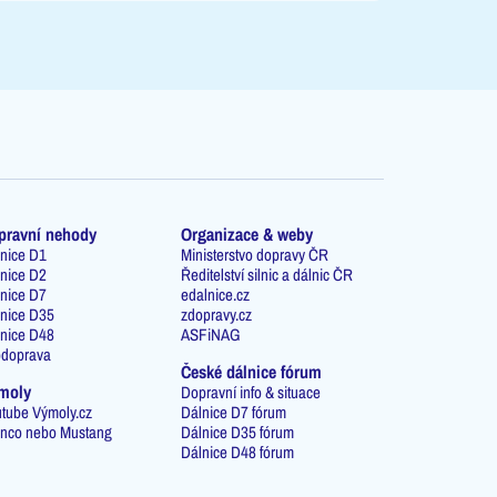
pravní nehody
Organizace & weby
nice D1
Ministerstvo dopravy ČR
nice D2
Ředitelství silnic a dálnic ČR
nice D7
edalnice.cz
nice D35
zdopravy.cz
nice D48
ASFiNAG
odoprava
České dálnice fórum
moly
Dopravní info & situace
tube Výmoly.cz
Dálnice D7 fórum
nco nebo Mustang
Dálnice D35 fórum
Dálnice D48 fórum