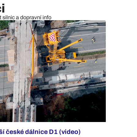
i
silnic a dopravní info
í české dálnice D1 (video)