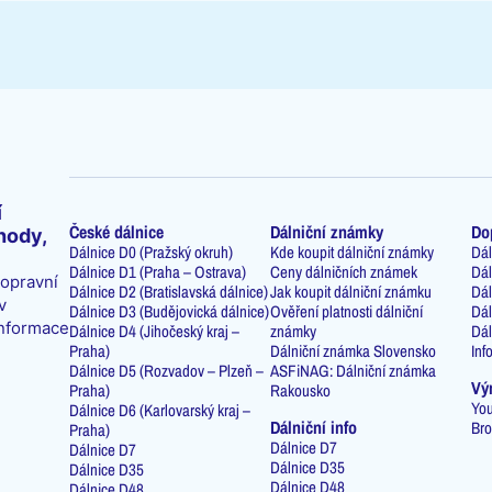
í
České dálnice
Dálniční známky
Do
hody,
Dálnice D0 (Pražský okruh)
Kde koupit dálniční známky
Dál
Dálnice D1 (Praha – Ostrava)
Ceny dálničních známek
Dál
dopravní
Dálnice D2 (Bratislavská dálnice)
Jak koupit dálniční známku
Dál
v
Dálnice D3 (Budějovická dálnice)
Ověření platnosti dálniční
Dál
informace
Dálnice D4 (Jihočeský kraj –
známky
Dál
Praha)
Dálniční známka Slovensko
Inf
Dálnice D5 (Rozvadov – Plzeň –
ASFiNAG: Dálniční známka
Vý
Praha)
Rakousko
You
Dálnice D6 (Karlovarský kraj –
Dálniční info
Bro
Praha)
Dálnice D7
Dálnice D7
Dálnice D35
Dálnice D35
Dálnice D48
Dálnice D48