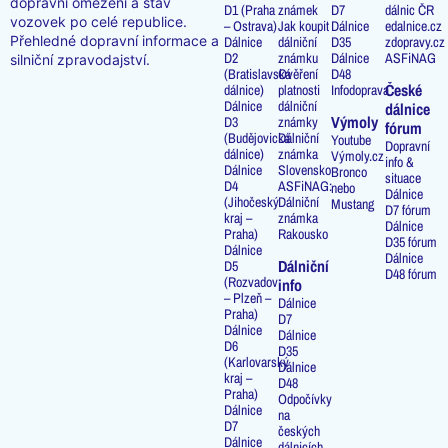
dopravní omezení a stav
D1 (Praha
známek
D7
dálnic ČR
vozovek po celé republice.
– Ostrava)
Jak koupit
Dálnice
edalnice.cz
Přehledné dopravní informace a
Dálnice
dálniční
D35
zdopravy.cz
D2
známku
Dálnice
ASFiNAG
silniční zpravodajství.
(Bratislavská
Ověření
D48
České
dálnice)
platnosti
Infodoprava
Dálnice
dálniční
dálnice
Výmoly
D3
známky
fórum
(Budějovická
Dálniční
Youtube
Dopravní
dálnice)
známka
Výmoly.cz
info &
Dálnice
Slovensko
Bronco
situace
D4
ASFiNAG:
nebo
Dálnice
(Jihočeský
Dálniční
Mustang
D7 fórum
kraj –
známka
Dálnice
Praha)
Rakousko
D35 fórum
Dálnice
Dálnice
Dálniční
D5
D48 fórum
(Rozvadov
info
– Plzeň –
Dálnice
Praha)
D7
Dálnice
Dálnice
D6
D35
(Karlovarský
Dálnice
kraj –
D48
Praha)
Odpočívky
Dálnice
na
D7
českých
Dálnice
dálnicích