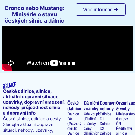
Bronco nebo Mustang:
Více informací
Minisérie o stavu
českých silnic a dálnic
České dálnice, silnice,
aktuální dopravní situace,
uzavírky, dopravní omezení,
České
Dálniční
Dopravní
Organizac
nehody, průjezdnost silnic
dálnice
známky
nehody
& weby
a dopravní info
Dálnice
Kde koupit
Dálnice
Ministerstvo
D0
dálniční
D1
dopravy
České silnice, dálnice a cesty.
(Pražský
známky
Dálnice
ČR
Sledujte aktuální dopravní
okruh)
Ceny
D2
Ředitelství
situaci, nehody, uzavírky,
Dálnice
dálničních
Dálnice
silnic a