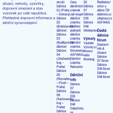
okruh)
Ceny
D2
Ředitelství
situaci, nehody, uzavírky,
Dálnice
dálničních
Dálnice
silnic a
dopravní omezení a stav
D1 (Praha
známek
D7
dálnic ČR
vozovek po celé republice.
– Ostrava)
Jak koupit
Dálnice
edalnice.cz
Přehledné dopravní informace a
Dálnice
dálniční
D35
zdopravy.cz
D2
známku
Dálnice
ASFiNAG
silniční zpravodajství.
(Bratislavská
Ověření
D48
České
dálnice)
platnosti
Infodoprava
Dálnice
dálniční
dálnice
Výmoly
D3
známky
fórum
(Budějovická
Dálniční
Youtube
Dopravní
dálnice)
známka
Výmoly.cz
info &
Dálnice
Slovensko
Bronco
situace
D4
ASFiNAG:
nebo
Dálnice
(Jihočeský
Dálniční
Mustang
D7 fórum
kraj –
známka
Dálnice
Praha)
Rakousko
D35 fórum
Dálnice
Dálnice
Dálniční
D5
D48 fórum
(Rozvadov
info
– Plzeň –
Dálnice
Praha)
D7
Dálnice
Dálnice
D6
D35
(Karlovarský
Dálnice
kraj –
D48
Praha)
Odpočívky
Dálnice
na