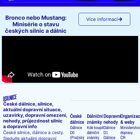
Bronco nebo Mustang:
Více informací
Minisérie o stavu
českých silnic a dálnic
České dálnice, silnice,
aktuální dopravní situace,
uzavírky, dopravní omezení,
České
Dálniční
Dopravní
Organizac
nehody, průjezdnost silnic
dálnice
známky
nehody
& weby
a dopravní info
Dálnice
Kde koupit
Dálnice
Ministerstvo
D0
dálniční
D1
dopravy
České silnice, dálnice a cesty.
(Pražský
známky
Dálnice
ČR
Sledujte aktuální dopravní