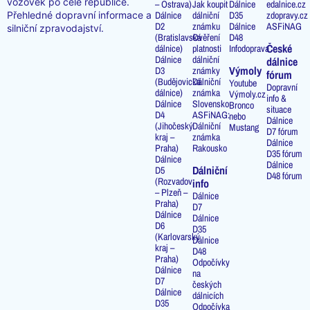
vozovek po celé republice.
– Ostrava)
Jak koupit
Dálnice
edalnice.cz
Přehledné dopravní informace a
Dálnice
dálniční
D35
zdopravy.cz
D2
známku
Dálnice
ASFiNAG
silniční zpravodajství.
(Bratislavská
Ověření
D48
České
dálnice)
platnosti
Infodoprava
Dálnice
dálniční
dálnice
Výmoly
D3
známky
fórum
(Budějovická
Dálniční
Youtube
Dopravní
dálnice)
známka
Výmoly.cz
info &
Dálnice
Slovensko
Bronco
situace
D4
ASFiNAG:
nebo
Dálnice
(Jihočeský
Dálniční
Mustang
D7 fórum
kraj –
známka
Dálnice
Praha)
Rakousko
D35 fórum
Dálnice
Dálnice
Dálniční
D5
D48 fórum
(Rozvadov
info
– Plzeň –
Dálnice
Praha)
D7
Dálnice
Dálnice
D6
D35
(Karlovarský
Dálnice
kraj –
D48
Praha)
Odpočívky
Dálnice
na
D7
českých
Dálnice
dálnicích
D35
Odpočívka