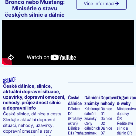
Bronco nebo Mustang:
Více informací
Minisérie o stavu
českých silnic a dálnic
České dálnice, silnice,
aktuální dopravní situace,
uzavírky, dopravní omezení,
České
Dálniční
Dopravní
Organizac
nehody, průjezdnost silnic
dálnice
známky
nehody
& weby
a dopravní info
Dálnice
Kde koupit
Dálnice
Ministerstvo
D0
dálniční
D1
dopravy
České silnice, dálnice a cesty.
(Pražský
známky
Dálnice
ČR
Sledujte aktuální dopravní
okruh)
Ceny
D2
Ředitelství
situaci, nehody, uzavírky,
Dálnice
dálničních
Dálnice
silnic a
dopravní omezení a stav
D1 (Praha
známek
D7
dálnic ČR