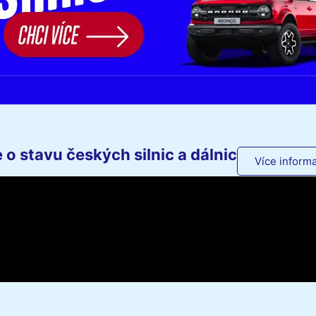
o stavu českých silnic a dálnic
Více informa