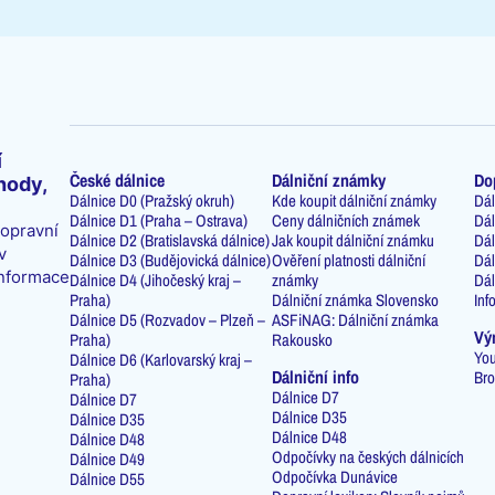
í
České dálnice
Dálniční známky
Do
hody,
Dálnice D0 (Pražský okruh)
Kde koupit dálniční známky
Dál
Dálnice D1 (Praha – Ostrava)
Ceny dálničních známek
Dál
dopravní
Dálnice D2 (Bratislavská dálnice)
Jak koupit dálniční známku
Dál
v
Dálnice D3 (Budějovická dálnice)
Ověření platnosti dálniční
Dál
informace
Dálnice D4 (Jihočeský kraj –
známky
Dál
Praha)
Dálniční známka Slovensko
Inf
Dálnice D5 (Rozvadov – Plzeň –
ASFiNAG: Dálniční známka
Vý
Praha)
Rakousko
You
Dálnice D6 (Karlovarský kraj –
Dálniční info
Bro
Praha)
Dálnice D7
Dálnice D7
Dálnice D35
Dálnice D35
Dálnice D48
Dálnice D48
Odpočívky na českých dálnicích
Dálnice D49
Odpočívka Dunávice
Dálnice D55