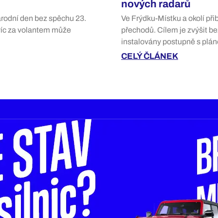
nových radarů
Národní den bez spěchu 23.
Ve Frýdku-Místku a okolí při
avíc za volantem může
přechodů. Cílem je zvýšit b
instalovány postupně s plá
CELÝ ČLÁNEK