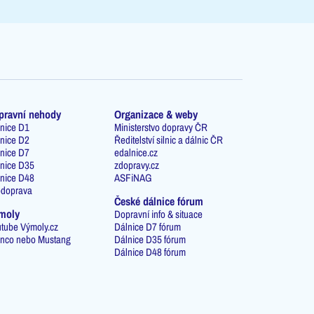
pravní nehody
Organizace & weby
nice D1
Ministerstvo dopravy ČR
nice D2
Ředitelství silnic a dálnic ČR
nice D7
edalnice.cz
nice D35
zdopravy.cz
nice D48
ASFiNAG
odoprava
České dálnice fórum
moly
Dopravní info & situace
tube Výmoly.cz
Dálnice D7 fórum
nco nebo Mustang
Dálnice D35 fórum
Dálnice D48 fórum