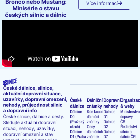
Bronco nebo Mustang:
Více informací
Minisérie o stavu
českých silnic a dálnic
České dálnice, silnice,
aktuální dopravní situace,
uzavírky, dopravní omezení,
České
Dálniční
Dopravní
Organizac
nehody, průjezdnost silnic
dálnice
známky
nehody
& weby
a dopravní info
Dálnice
Kde koupit
Dálnice
Ministerstvo
D0
dálniční
D1
dopravy
České silnice, dálnice a cesty.
(Pražský
známky
Dálnice
ČR
Sledujte aktuální dopravní
okruh)
Ceny
D2
Ředitelství
situaci, nehody, uzavírky,
Dálnice
dálničních
Dálnice
silnic a
dopravní omezení a stav
D1 (Praha
známek
D7
dálnic ČR