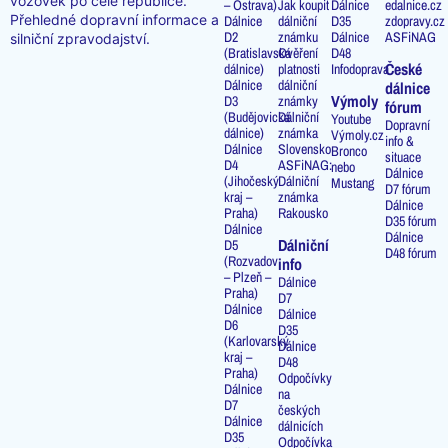
vozovek po celé republice.
– Ostrava)
Jak koupit
Dálnice
edalnice.cz
Přehledné dopravní informace a
Dálnice
dálniční
D35
zdopravy.cz
D2
známku
Dálnice
ASFiNAG
silniční zpravodajství.
(Bratislavská
Ověření
D48
České
dálnice)
platnosti
Infodoprava
Dálnice
dálniční
dálnice
Výmoly
D3
známky
fórum
(Budějovická
Dálniční
Youtube
Dopravní
dálnice)
známka
Výmoly.cz
info &
Dálnice
Slovensko
Bronco
situace
D4
ASFiNAG:
nebo
Dálnice
(Jihočeský
Dálniční
Mustang
D7 fórum
kraj –
známka
Dálnice
Praha)
Rakousko
D35 fórum
Dálnice
Dálnice
Dálniční
D5
D48 fórum
(Rozvadov
info
– Plzeň –
Dálnice
Praha)
D7
Dálnice
Dálnice
D6
D35
(Karlovarský
Dálnice
kraj –
D48
Praha)
Odpočívky
Dálnice
na
D7
českých
Dálnice
dálnicích
D35
Odpočívka