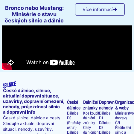
Bronco nebo Mustang:
Více informací
Minisérie o stavu
českých silnic a dálnic
České dálnice, silnice,
aktuální dopravní situace,
uzavírky, dopravní omezení,
České
Dálniční
Dopravní
Organizac
nehody, průjezdnost silnic
dálnice
známky
nehody
& weby
a dopravní info
Dálnice
Kde koupit
Dálnice
Ministerstvo
D0
dálniční
D1
dopravy
České silnice, dálnice a cesty.
(Pražský
známky
Dálnice
ČR
Sledujte aktuální dopravní
okruh)
Ceny
D2
Ředitelství
situaci, nehody, uzavírky,
Dálnice
dálničních
Dálnice
silnic a