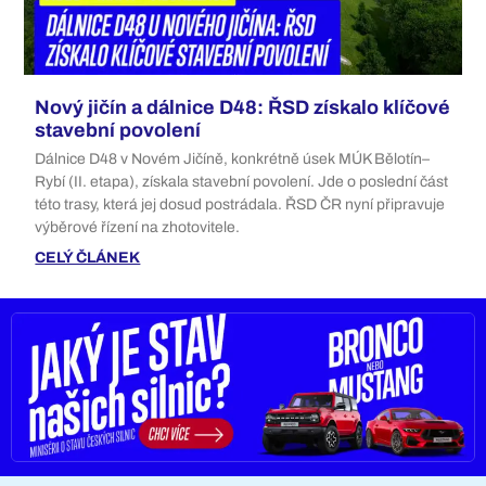
Nový jičín a dálnice D48: ŘSD získalo klíčové
stavební povolení
Dálnice D48 v Novém Jičíně, konkrétně úsek MÚK Bělotín–
Rybí (II. etapa), získala stavební povolení. Jde o poslední část
této trasy, která jej dosud postrádala. ŘSD ČR nyní připravuje
výběrové řízení na zhotovitele.
CELÝ ČLÁNEK