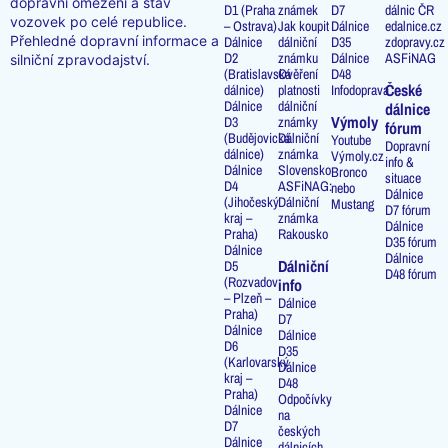
dopravní omezení a stav
D1 (Praha
známek
D7
dálnic ČR
vozovek po celé republice.
– Ostrava)
Jak koupit
Dálnice
edalnice.cz
Přehledné dopravní informace a
Dálnice
dálniční
D35
zdopravy.cz
D2
známku
Dálnice
ASFiNAG
silniční zpravodajství.
(Bratislavská
Ověření
D48
České
dálnice)
platnosti
Infodoprava
Dálnice
dálniční
dálnice
Výmoly
D3
známky
fórum
(Budějovická
Dálniční
Youtube
Dopravní
dálnice)
známka
Výmoly.cz
info &
Dálnice
Slovensko
Bronco
situace
D4
ASFiNAG:
nebo
Dálnice
(Jihočeský
Dálniční
Mustang
D7 fórum
kraj –
známka
Dálnice
Praha)
Rakousko
D35 fórum
Dálnice
Dálnice
Dálniční
D5
D48 fórum
(Rozvadov
info
– Plzeň –
Dálnice
Praha)
D7
Dálnice
Dálnice
D6
D35
(Karlovarský
Dálnice
kraj –
D48
Praha)
Odpočívky
Dálnice
na
D7
českých
Dálnice
dálnicích