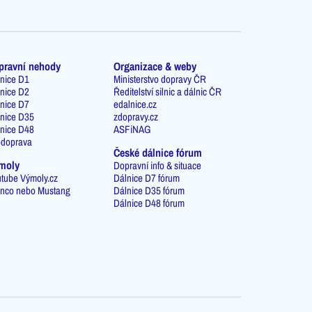
pravní nehody
Organizace & weby
nice D1
Ministerstvo dopravy ČR
nice D2
Ředitelství silnic a dálnic ČR
nice D7
edalnice.cz
nice D35
zdopravy.cz
nice D48
ASFiNAG
odoprava
České dálnice fórum
moly
Dopravní info & situace
tube Výmoly.cz
Dálnice D7 fórum
nco nebo Mustang
Dálnice D35 fórum
Dálnice D48 fórum