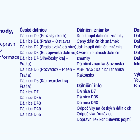
í
České dálnice
Dálniční známky
Do
hody,
Dálnice D0 (Pražský okruh)
Kde koupit dálniční známky
Dál
Dálnice D1 (Praha – Ostrava)
Ceny dálničních známek
Dál
dopravní
Dálnice D2 (Bratislavská dálnice)
Jak koupit dálniční známku
Dál
v
Dálnice D3 (Budějovická dálnice)
Ověření platnosti dálniční
Dál
informace
Dálnice D4 (Jihočeský kraj –
známky
Dál
Praha)
Dálniční známka Slovensko
Inf
Dálnice D5 (Rozvadov – Plzeň –
ASFiNAG: Dálniční známka
Vý
Praha)
Rakousko
You
Dálnice D6 (Karlovarský kraj –
Dálniční info
Bro
Praha)
Dálnice D7
Dálnice D7
Dálnice D35
Dálnice D35
Dálnice D48
Dálnice D48
Odpočívky na českých dálnicích
Dálnice D49
Odpočívka Dunávice
Dálnice D55
Dopravní lexikon: Slovník pojmů