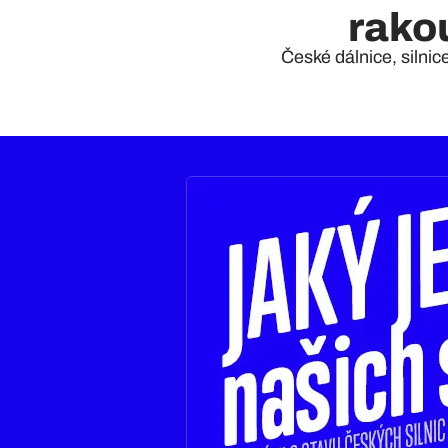
rako
České dálnice, silnic