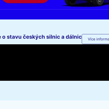
o stavu českých silnic a dálnic
Více informa