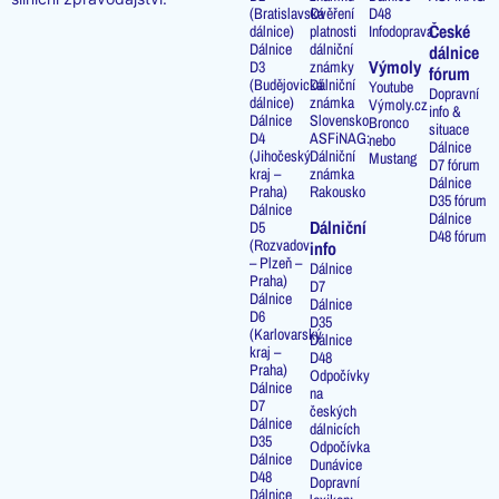
(Bratislavská
Ověření
D48
České
dálnice)
platnosti
Infodoprava
Dálnice
dálniční
dálnice
Výmoly
D3
známky
fórum
(Budějovická
Dálniční
Youtube
Dopravní
dálnice)
známka
Výmoly.cz
info &
Dálnice
Slovensko
Bronco
situace
D4
ASFiNAG:
nebo
Dálnice
(Jihočeský
Dálniční
Mustang
D7 fórum
kraj –
známka
Dálnice
Praha)
Rakousko
D35 fórum
Dálnice
Dálnice
Dálniční
D5
D48 fórum
(Rozvadov
info
– Plzeň –
Dálnice
Praha)
D7
Dálnice
Dálnice
D6
D35
(Karlovarský
Dálnice
kraj –
D48
Praha)
Odpočívky
Dálnice
na
D7
českých
Dálnice
dálnicích
D35
Odpočívka
Dálnice
Dunávice
D48
Dopravní
Dálnice