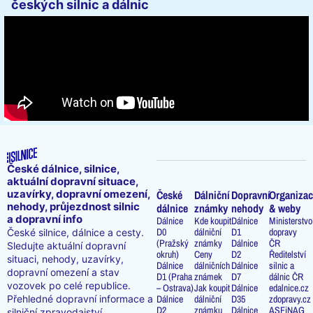
českých silnic a dálnic
České dálnice, silnice,
aktuální dopravní situace,
uzavírky, dopravní omezení,
České
Dálniční
Dopravní
Organizac
nehody, průjezdnost silnic
dálnice
známky
nehody
& weby
a dopravní info
Dálnice
Kde koupit
Dálnice
Ministerstvo
D0
dálniční
D1
dopravy
České silnice, dálnice a cesty.
(Pražský
známky
Dálnice
ČR
Sledujte aktuální dopravní
okruh)
Ceny
D2
Ředitelství
situaci, nehody, uzavírky,
Dálnice
dálničních
Dálnice
silnic a
dopravní omezení a stav
D1 (Praha
známek
D7
dálnic ČR
vozovek po celé republice.
– Ostrava)
Jak koupit
Dálnice
edalnice.cz
Přehledné dopravní informace a
Dálnice
dálniční
D35
zdopravy.cz
D2
známku
Dálnice
ASFiNAG
silniční zpravodajství.