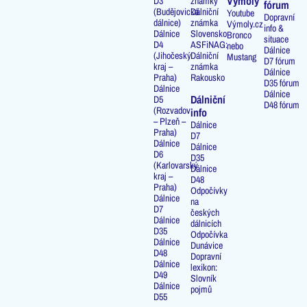
Výmoly
D3
známky
fórum
(Budějovická
Dálniční
Youtube
Dopravní
dálnice)
známka
Výmoly.cz
info &
Dálnice
Slovensko
Bronco
situace
D4
ASFiNAG:
nebo
Dálnice
(Jihočeský
Dálniční
Mustang
D7 fórum
kraj –
známka
Dálnice
Praha)
Rakousko
D35 fórum
Dálnice
Dálnice
Dálniční
D5
D48 fórum
(Rozvadov
info
– Plzeň –
Dálnice
Praha)
D7
Dálnice
Dálnice
D6
D35
(Karlovarský
Dálnice
kraj –
D48
Praha)
Odpočívky
Dálnice
na
D7
českých
Dálnice
dálnicích
D35
Odpočívka
Dálnice
Dunávice
D48
Dopravní
Dálnice
lexikon:
D49
Slovník
Dálnice
pojmů
D55