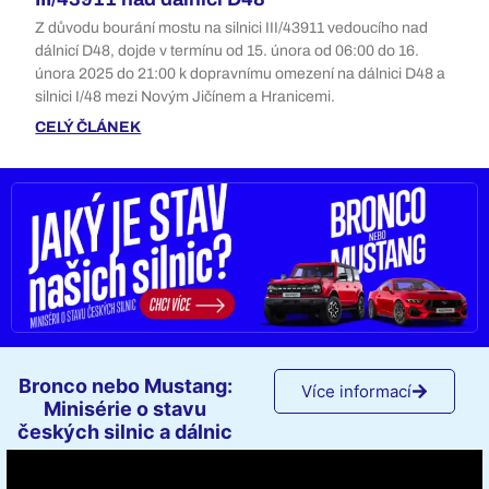
Z důvodu bourání mostu na silnici III/43911 vedoucího nad
dálnicí D48, dojde v termínu od 15. února od 06:00 do 16.
února 2025 do 21:00 k dopravnímu omezení na dálnici D48 a
silnici I/48 mezi Novým Jičínem a Hranicemi.
CELÝ ČLÁNEK
Bronco nebo Mustang:
Více informací
Minisérie o stavu
českých silnic a dálnic