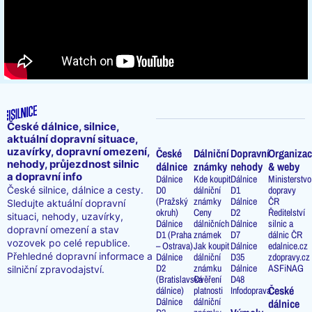
České dálnice, silnice,
aktuální dopravní situace,
uzavírky, dopravní omezení,
České
Dálniční
Dopravní
Organizac
nehody, průjezdnost silnic
dálnice
známky
nehody
& weby
a dopravní info
Dálnice
Kde koupit
Dálnice
Ministerstvo
D0
dálniční
D1
dopravy
České silnice, dálnice a cesty.
(Pražský
známky
Dálnice
ČR
Sledujte aktuální dopravní
okruh)
Ceny
D2
Ředitelství
situaci, nehody, uzavírky,
Dálnice
dálničních
Dálnice
silnic a
dopravní omezení a stav
D1 (Praha
známek
D7
dálnic ČR
vozovek po celé republice.
– Ostrava)
Jak koupit
Dálnice
edalnice.cz
Přehledné dopravní informace a
Dálnice
dálniční
D35
zdopravy.cz
D2
známku
Dálnice
ASFiNAG
silniční zpravodajství.
(Bratislavská
Ověření
D48
České
dálnice)
platnosti
Infodoprava
Dálnice
dálniční
dálnice