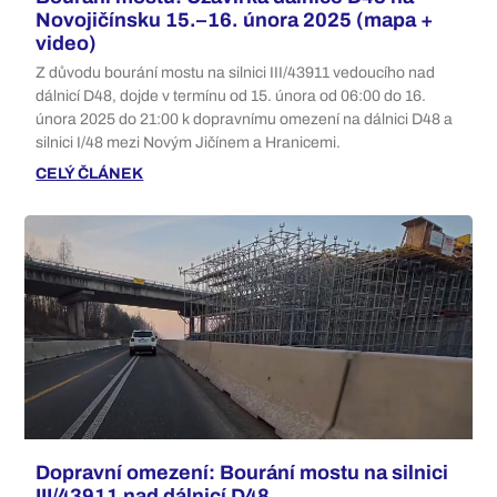
Novojičínsku 15.–16. února 2025 (mapa +
video)
Z důvodu bourání mostu na silnici III/43911 vedoucího nad
dálnicí D48, dojde v termínu od 15. února od 06:00 do 16.
února 2025 do 21:00 k dopravnímu omezení na dálnici D48 a
silnici I/48 mezi Novým Jičínem a Hranicemi.
CELÝ ČLÁNEK
Dopravní omezení: Bourání mostu na silnici
III/43911 nad dálnicí D48