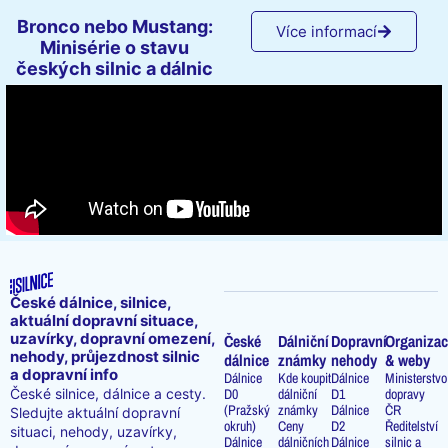
Bronco nebo Mustang:
Více informací
Minisérie o stavu
českých silnic a dálnic
České dálnice, silnice,
aktuální dopravní situace,
uzavírky, dopravní omezení,
České
Dálniční
Dopravní
Organizac
nehody, průjezdnost silnic
dálnice
známky
nehody
& weby
a dopravní info
Dálnice
Kde koupit
Dálnice
Ministerstvo
D0
dálniční
D1
dopravy
České silnice, dálnice a cesty.
(Pražský
známky
Dálnice
ČR
Sledujte aktuální dopravní
okruh)
Ceny
D2
Ředitelství
situaci, nehody, uzavírky,
Dálnice
dálničních
Dálnice
silnic a