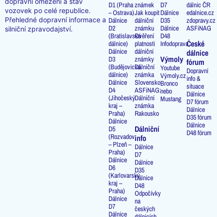
dopravní omezení a stav
D1 (Praha
známek
D7
dálnic ČR
vozovek po celé republice.
– Ostrava)
Jak koupit
Dálnice
edalnice.cz
Přehledné dopravní informace a
Dálnice
dálniční
D35
zdopravy.cz
D2
známku
Dálnice
ASFiNAG
silniční zpravodajství.
(Bratislavská
Ověření
D48
České
dálnice)
platnosti
Infodoprava
Dálnice
dálniční
dálnice
Výmoly
D3
známky
fórum
(Budějovická
Dálniční
Youtube
Dopravní
dálnice)
známka
Výmoly.cz
info &
Dálnice
Slovensko
Bronco
situace
D4
ASFiNAG:
nebo
Dálnice
(Jihočeský
Dálniční
Mustang
D7 fórum
kraj –
známka
Dálnice
Praha)
Rakousko
D35 fórum
Dálnice
Dálnice
Dálniční
D5
D48 fórum
(Rozvadov
info
– Plzeň –
Dálnice
Praha)
D7
Dálnice
Dálnice
D6
D35
(Karlovarský
Dálnice
kraj –
D48
Praha)
Odpočívky
Dálnice
na
D7
českých
Dálnice
dálnicích