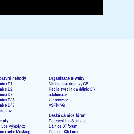
pravní nehody
Organizace & weby
nice D1
Ministerstvo dopravy ČR
nice D2
Ředitelství silnic a dálnic ČR
nice D7
edalnice.cz
nice D35
zdopravy.cz
nice D48
ASFiNAG
odoprava
České dálnice fórum
moly
Dopravní info & situace
tube Výmoly.cz
Dálnice D7 fórum
nco nebo Mustang
Dálnice D35 fórum