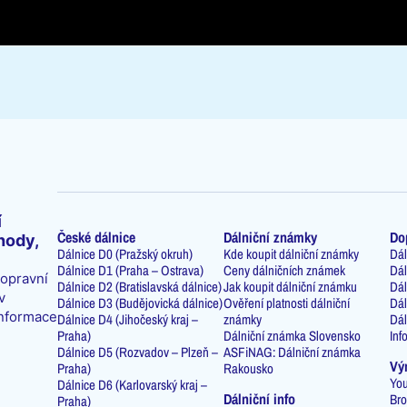
í
České dálnice
Dálniční známky
Do
hody,
Dálnice D0 (Pražský okruh)
Kde koupit dálniční známky
Dál
Dálnice D1 (Praha – Ostrava)
Ceny dálničních známek
Dál
dopravní
Dálnice D2 (Bratislavská dálnice)
Jak koupit dálniční známku
Dál
v
Dálnice D3 (Budějovická dálnice)
Ověření platnosti dálniční
Dál
informace
Dálnice D4 (Jihočeský kraj –
známky
Dál
Praha)
Dálniční známka Slovensko
Inf
Dálnice D5 (Rozvadov – Plzeň –
ASFiNAG: Dálniční známka
Vý
Praha)
Rakousko
You
Dálnice D6 (Karlovarský kraj –
Dálniční info
Bro
Praha)