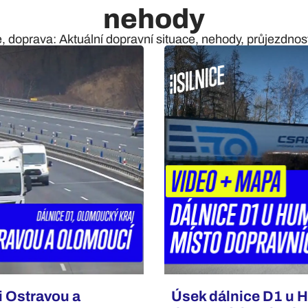
nehody
e, doprava: Aktuální dopravní situace, nehody, průjezdnost 
i Ostravou a
Úsek dálnice D1 u H