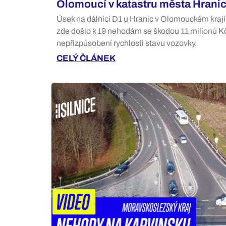
Olomoucí v katastru města Hrani
Úsek na dálnici D1 u Hranic v Olomouckém kraji j
zde došlo k 19 nehodám se škodou 11 milionů Kč.
nepřizpůsobení rychlosti stavu vozovky.
CELÝ ČLÁNEK