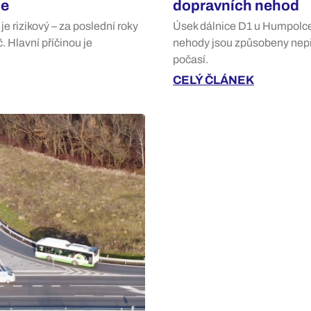
ce
dopravních nehod
e rizikový – za poslední roky
Úsek dálnice D1 u Humpolce 
 Hlavní příčinou je
nehody jsou způsobeny nep
počasí.
CELÝ ČLÁNEK