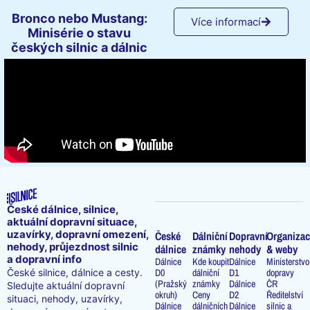
Bronco nebo Mustang:
Více informací
Minisérie o stavu
českých silnic a dálnic
České dálnice, silnice,
aktuální dopravní situace,
uzavírky, dopravní omezení,
České
Dálniční
Dopravní
Organizac
nehody, průjezdnost silnic
dálnice
známky
nehody
& weby
a dopravní info
Dálnice
Kde koupit
Dálnice
Ministerstvo
D0
dálniční
D1
dopravy
České silnice, dálnice a cesty.
(Pražský
známky
Dálnice
ČR
Sledujte aktuální dopravní
okruh)
Ceny
D2
Ředitelství
situaci, nehody, uzavírky,
Dálnice
dálničních
Dálnice
silnic a