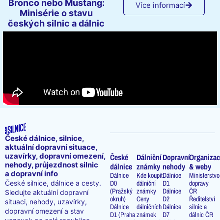
Bronco nebo Mustang:
Více informací
Minisérie o stavu
českých silnic a dálnic
České dálnice, silnice,
aktuální dopravní situace,
uzavírky, dopravní omezení,
České
Dálniční
Dopravní
Organizac
nehody, průjezdnost silnic
dálnice
známky
nehody
& weby
a dopravní info
Dálnice
Kde koupit
Dálnice
Ministerstvo
D0
dálniční
D1
dopravy
České silnice, dálnice a cesty.
(Pražský
známky
Dálnice
ČR
Sledujte aktuální dopravní
okruh)
Ceny
D2
Ředitelství
situaci, nehody, uzavírky,
Dálnice
dálničních
Dálnice
silnic a
dopravní omezení a stav
D1 (Praha
známek
D7
dálnic ČR