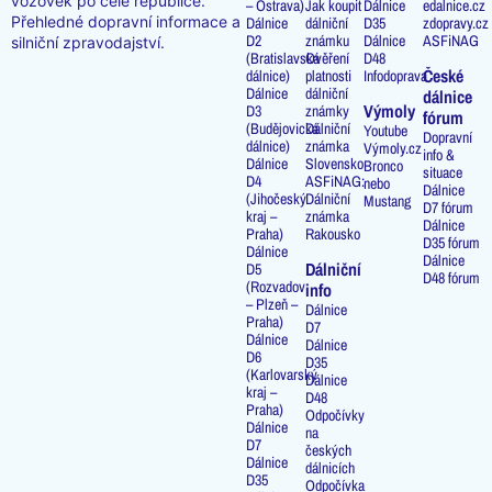
vozovek po celé republice.
– Ostrava)
Jak koupit
Dálnice
edalnice.cz
Přehledné dopravní informace a
Dálnice
dálniční
D35
zdopravy.cz
D2
známku
Dálnice
ASFiNAG
silniční zpravodajství.
(Bratislavská
Ověření
D48
České
dálnice)
platnosti
Infodoprava
Dálnice
dálniční
dálnice
Výmoly
D3
známky
fórum
(Budějovická
Dálniční
Youtube
Dopravní
dálnice)
známka
Výmoly.cz
info &
Dálnice
Slovensko
Bronco
situace
D4
ASFiNAG:
nebo
Dálnice
(Jihočeský
Dálniční
Mustang
D7 fórum
kraj –
známka
Dálnice
Praha)
Rakousko
D35 fórum
Dálnice
Dálnice
Dálniční
D5
D48 fórum
(Rozvadov
info
– Plzeň –
Dálnice
Praha)
D7
Dálnice
Dálnice
D6
D35
(Karlovarský
Dálnice
kraj –
D48
Praha)
Odpočívky
Dálnice
na
D7
českých
Dálnice
dálnicích
D35
Odpočívka