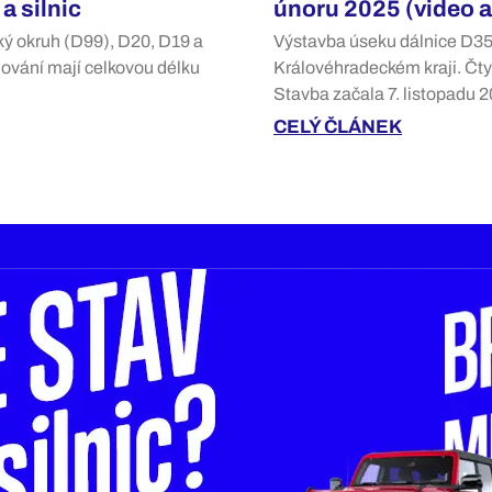
a silnic
únoru 2025 (video 
ký okruh (D99), D20, D19 a
Výstavba úseku dálnice D35
edování mají celkovou délku
Královéhradeckém kraji. Čtyř
Stavba začala 7. listopadu 
CELÝ ČLÁNEK