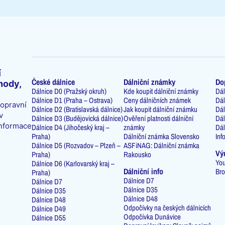
í
České dálnice
Dálniční známky
Do
hody,
Dálnice D0 (Pražský okruh)
Kde koupit dálniční známky
Dál
Dálnice D1 (Praha – Ostrava)
Ceny dálničních známek
Dál
dopravní
Dálnice D2 (Bratislavská dálnice)
Jak koupit dálniční známku
Dál
v
Dálnice D3 (Budějovická dálnice)
Ověření platnosti dálniční
Dál
informace
Dálnice D4 (Jihočeský kraj –
známky
Dál
Praha)
Dálniční známka Slovensko
Inf
Dálnice D5 (Rozvadov – Plzeň –
ASFiNAG: Dálniční známka
Vý
Praha)
Rakousko
You
Dálnice D6 (Karlovarský kraj –
Dálniční info
Bro
Praha)
Dálnice D7
Dálnice D7
Dálnice D35
Dálnice D35
Dálnice D48
Dálnice D48
Odpočívky na českých dálnicích
Dálnice D49
Odpočívka Dunávice
Dálnice D55