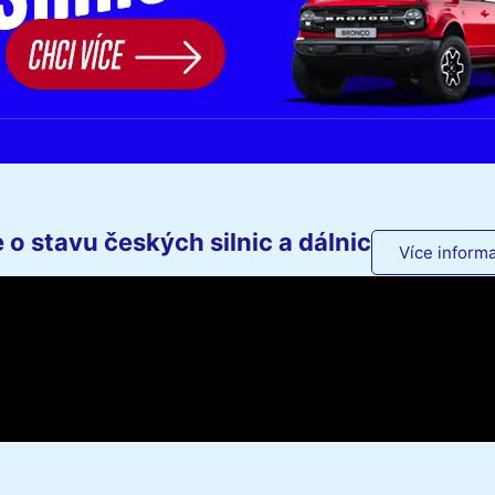
o stavu českých silnic a dálnic
Více informa