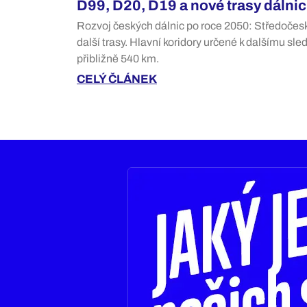
D99, D20, D19 a nové trasy dálnic 
Rozvoj českých dálnic po roce 2050: Středočes
další trasy. Hlavní koridory určené k dalšímu sl
přibližně 540 km.
CELÝ ČLÁNEK