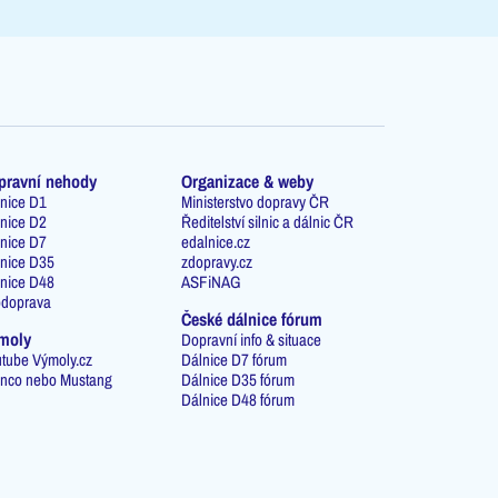
pravní nehody
Organizace & weby
nice D1
Ministerstvo dopravy ČR
nice D2
Ředitelství silnic a dálnic ČR
nice D7
edalnice.cz
nice D35
zdopravy.cz
nice D48
ASFiNAG
odoprava
České dálnice fórum
moly
Dopravní info & situace
tube Výmoly.cz
Dálnice D7 fórum
nco nebo Mustang
Dálnice D35 fórum
Dálnice D48 fórum