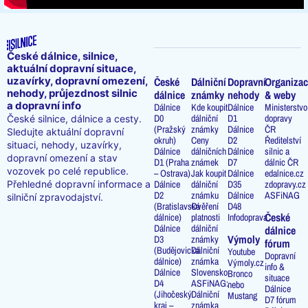
České dálnice, silnice,
aktuální dopravní situace,
uzavírky, dopravní omezení,
České
Dálniční
Dopravní
Organizac
nehody, průjezdnost silnic
dálnice
známky
nehody
& weby
a dopravní info
Dálnice
Kde koupit
Dálnice
Ministerstvo
D0
dálniční
D1
dopravy
České silnice, dálnice a cesty.
(Pražský
známky
Dálnice
ČR
Sledujte aktuální dopravní
okruh)
Ceny
D2
Ředitelství
situaci, nehody, uzavírky,
Dálnice
dálničních
Dálnice
silnic a
dopravní omezení a stav
D1 (Praha
známek
D7
dálnic ČR
vozovek po celé republice.
– Ostrava)
Jak koupit
Dálnice
edalnice.cz
Přehledné dopravní informace a
Dálnice
dálniční
D35
zdopravy.cz
D2
známku
Dálnice
ASFiNAG
silniční zpravodajství.
(Bratislavská
Ověření
D48
České
dálnice)
platnosti
Infodoprava
Dálnice
dálniční
dálnice
Výmoly
D3
známky
fórum
(Budějovická
Dálniční
Youtube
Dopravní
dálnice)
známka
Výmoly.cz
info &
Dálnice
Slovensko
Bronco
situace
D4
ASFiNAG:
nebo
Dálnice
(Jihočeský
Dálniční
Mustang
D7 fórum
kraj –
známka