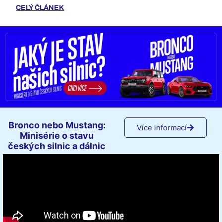
CELÝ ČLÁNEK
Bronco nebo Mustang:
Více informací
Minisérie o stavu
českých silnic a dálnic