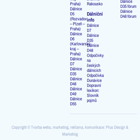
Dálnice
Praha)
Rakousko
D35 fórum
Dálnice
Dálnice
Dálniční
D5
D48 fórum
(Rozvadov
info
– Plzeň –
Dálnice
Praha)
D7
Dálnice
Dálnice
D6
D35
(Karlovarský
Dálnice
kraj –
D48
Praha)
Odpočívky
Dálnice
na
D7
českých
Dálnice
dálnicích
D35
Odpočívka
Dálnice
Dunávice
D48
Dopravní
Dálnice
lexikon:
D49
Slovník
Dálnice
pojmů
D55
Copyright © Tvorba webu, marketing, reklama, komunikace: Plus Design &
Marketing