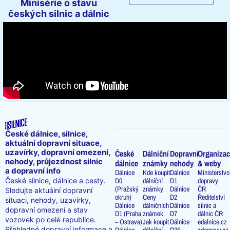
Minisérie o stavu
českých silnic a dálnic
České dálnice, silnice,
aktuální dopravní situace,
uzavírky, dopravní omezení,
České
Dálniční
Dopravní
Organizac
nehody, průjezdnost silnic
dálnice
známky
nehody
& weby
a dopravní info
Dálnice
Kde koupit
Dálnice
Ministerstvo
D0
dálniční
D1
dopravy
České silnice, dálnice a cesty.
(Pražský
známky
Dálnice
ČR
Sledujte aktuální dopravní
okruh)
Ceny
D2
Ředitelství
situaci, nehody, uzavírky,
Dálnice
dálničních
Dálnice
silnic a
dopravní omezení a stav
D1 (Praha
známek
D7
dálnic ČR
vozovek po celé republice.
– Ostrava)
Jak koupit
Dálnice
edalnice.cz
Přehledné dopravní informace a
Dálnice
dálniční
D35
zdopravy.cz