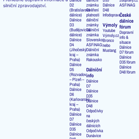
D2
známku
Dálnice
ASFiNAG
silniční zpravodajství.
(Bratislavská
Ověření
D48
České
dálnice)
platnosti
Infodoprava
Dálnice
dálniční
dálnice
Výmoly
D3
známky
fórum
(Budějovická
Dálniční
Youtube
Dopravní
dálnice)
známka
Výmoly.cz
info &
Dálnice
Slovensko
Bronco
situace
D4
ASFiNAG:
nebo
Dálnice
(Jihočeský
Dálniční
Mustang
D7 fórum
kraj –
známka
Dálnice
Praha)
Rakousko
D35 fórum
Dálnice
Dálnice
Dálniční
D5
D48 fórum
(Rozvadov
info
– Plzeň –
Dálnice
Praha)
D7
Dálnice
Dálnice
D6
D35
(Karlovarský
Dálnice
kraj –
D48
Praha)
Odpočívky
Dálnice
na
D7
českých
Dálnice
dálnicích
D35
Odpočívka
Dálnice
Dunávice
D48