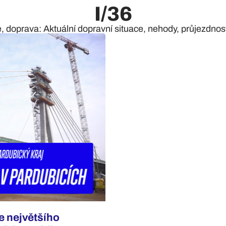
I/36
e, doprava: Aktuální dopravní situace, nehody, průjezdnost 
e největšího