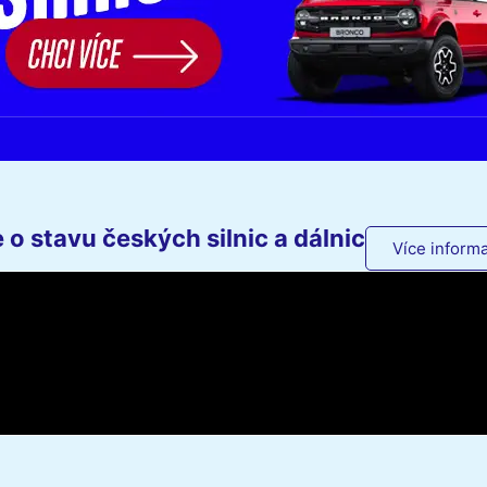
o stavu českých silnic a dálnic
Více informa