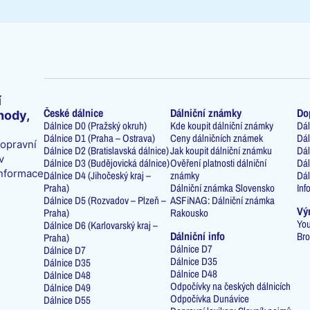
í
České dálnice
Dálniční známky
Do
hody,
Dálnice D0 (Pražský okruh)
Kde koupit dálniční známky
Dál
Dálnice D1 (Praha – Ostrava)
Ceny dálničních známek
Dál
dopravní
Dálnice D2 (Bratislavská dálnice)
Jak koupit dálniční známku
Dál
v
Dálnice D3 (Budějovická dálnice)
Ověření platnosti dálniční
Dál
informace
Dálnice D4 (Jihočeský kraj –
známky
Dál
Praha)
Dálniční známka Slovensko
Inf
Dálnice D5 (Rozvadov – Plzeň –
ASFiNAG: Dálniční známka
Vý
Praha)
Rakousko
You
Dálnice D6 (Karlovarský kraj –
Dálniční info
Bro
Praha)
Dálnice D7
Dálnice D7
Dálnice D35
Dálnice D35
Dálnice D48
Dálnice D48
Odpočívky na českých dálnicích
Dálnice D49
Odpočívka Dunávice
Dálnice D55