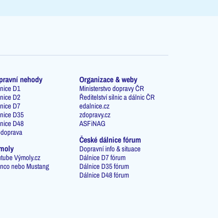
pravní nehody
Organizace & weby
nice D1
Ministerstvo dopravy ČR
nice D2
Ředitelství silnic a dálnic ČR
nice D7
edalnice.cz
nice D35
zdopravy.cz
nice D48
ASFiNAG
odoprava
České dálnice fórum
moly
Dopravní info & situace
tube Výmoly.cz
Dálnice D7 fórum
nco nebo Mustang
Dálnice D35 fórum
Dálnice D48 fórum