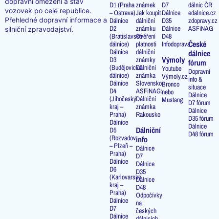
dopravní omezení a stav
D1 (Praha
známek
D7
dálnic ČR
vozovek po celé republice.
– Ostrava)
Jak koupit
Dálnice
edalnice.cz
Přehledné dopravní informace a
Dálnice
dálniční
D35
zdopravy.cz
D2
známku
Dálnice
ASFiNAG
silniční zpravodajství.
(Bratislavská
Ověření
D48
České
dálnice)
platnosti
Infodoprava
Dálnice
dálniční
dálnice
Výmoly
D3
známky
fórum
(Budějovická
Dálniční
Youtube
Dopravní
dálnice)
známka
Výmoly.cz
info &
Dálnice
Slovensko
Bronco
situace
D4
ASFiNAG:
nebo
Dálnice
(Jihočeský
Dálniční
Mustang
D7 fórum
kraj –
známka
Dálnice
Praha)
Rakousko
D35 fórum
Dálnice
Dálnice
Dálniční
D5
D48 fórum
(Rozvadov
info
– Plzeň –
Dálnice
Praha)
D7
Dálnice
Dálnice
D6
D35
(Karlovarský
Dálnice
kraj –
D48
Praha)
Odpočívky
Dálnice
na
D7
českých
Dálnice
dálnicích