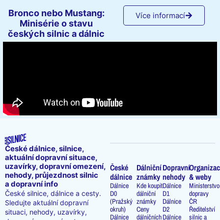
Bronco nebo Mustang:
Více informací
Minisérie o stavu
českých silnic a dálnic
České dálnice, silnice,
aktuální dopravní situace,
uzavírky, dopravní omezení,
České
Dálniční
Dopravní
Organizac
nehody, průjezdnost silnic
dálnice
známky
nehody
& weby
a dopravní info
Dálnice
Kde koupit
Dálnice
Ministerstvo
D0
dálniční
D1
dopravy
České silnice, dálnice a cesty.
(Pražský
známky
Dálnice
ČR
Sledujte aktuální dopravní
okruh)
Ceny
D2
Ředitelství
situaci, nehody, uzavírky,
Dálnice
dálničních
Dálnice
silnic a