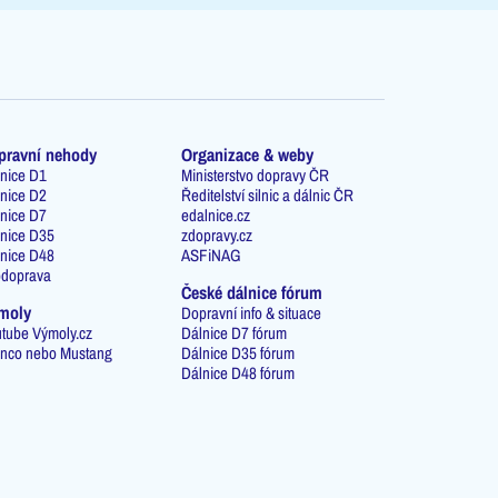
pravní nehody
Organizace & weby
nice D1
Ministerstvo dopravy ČR
nice D2
Ředitelství silnic a dálnic ČR
nice D7
edalnice.cz
nice D35
zdopravy.cz
nice D48
ASFiNAG
odoprava
České dálnice fórum
moly
Dopravní info & situace
tube Výmoly.cz
Dálnice D7 fórum
nco nebo Mustang
Dálnice D35 fórum
Dálnice D48 fórum