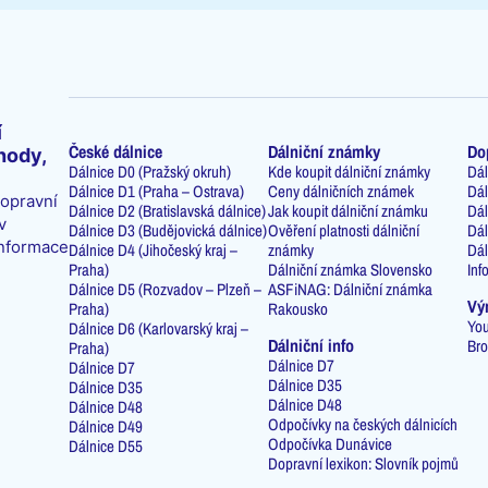
í
České dálnice
Dálniční známky
Do
hody,
Dálnice D0 (Pražský okruh)
Kde koupit dálniční známky
Dál
Dálnice D1 (Praha – Ostrava)
Ceny dálničních známek
Dál
dopravní
Dálnice D2 (Bratislavská dálnice)
Jak koupit dálniční známku
Dál
v
Dálnice D3 (Budějovická dálnice)
Ověření platnosti dálniční
Dál
informace
Dálnice D4 (Jihočeský kraj –
známky
Dál
Praha)
Dálniční známka Slovensko
Inf
Dálnice D5 (Rozvadov – Plzeň –
ASFiNAG: Dálniční známka
Vý
Praha)
Rakousko
You
Dálnice D6 (Karlovarský kraj –
Dálniční info
Bro
Praha)
Dálnice D7
Dálnice D7
Dálnice D35
Dálnice D35
Dálnice D48
Dálnice D48
Odpočívky na českých dálnicích
Dálnice D49
Odpočívka Dunávice
Dálnice D55
Dopravní lexikon: Slovník pojmů