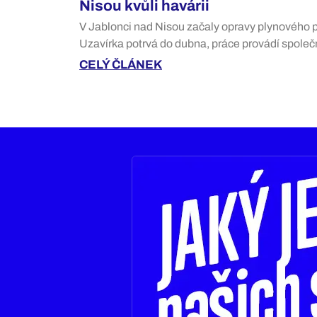
Nisou kvůli havárii
V Jablonci nad Nisou začaly opravy plynového p
Uzavírka potrvá do dubna, práce provádí spole
CELÝ ČLÁNEK