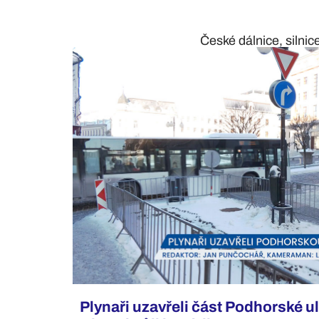
České dálnice, silnic
Plynaři uzavřeli část Podhorské u