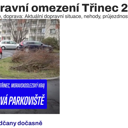
ravní omezení Třinec 
e, doprava: Aktuální dopravní situace, nehody, průjezdnost 
radčany dočasně