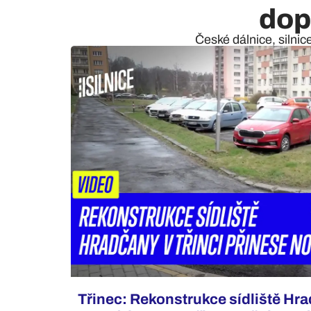
dop
České dálnice, silnic
Třinec: Rekonstrukce sídliště H