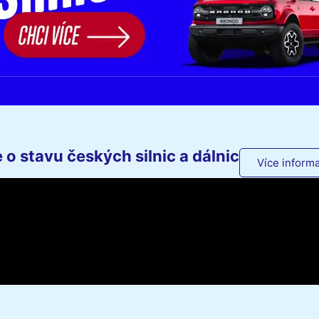
o stavu českých silnic a dálnic
Více informa