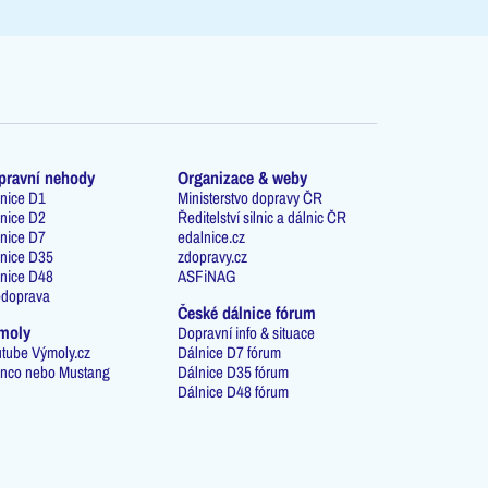
pravní nehody
Organizace & weby
nice D1
Ministerstvo dopravy ČR
nice D2
Ředitelství silnic a dálnic ČR
nice D7
edalnice.cz
nice D35
zdopravy.cz
nice D48
ASFiNAG
odoprava
České dálnice fórum
moly
Dopravní info & situace
tube Výmoly.cz
Dálnice D7 fórum
nco nebo Mustang
Dálnice D35 fórum
Dálnice D48 fórum