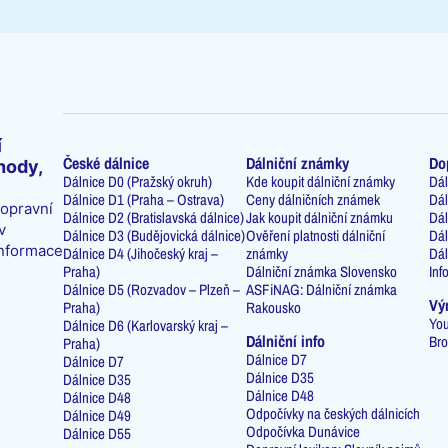
í
České dálnice
Dálniční známky
Do
hody,
Dálnice D0 (Pražský okruh)
Kde koupit dálniční známky
Dál
Dálnice D1 (Praha – Ostrava)
Ceny dálničních známek
Dál
dopravní
Dálnice D2 (Bratislavská dálnice)
Jak koupit dálniční známku
Dál
v
Dálnice D3 (Budějovická dálnice)
Ověření platnosti dálniční
Dál
informace
Dálnice D4 (Jihočeský kraj –
známky
Dál
Praha)
Dálniční známka Slovensko
Inf
Dálnice D5 (Rozvadov – Plzeň –
ASFiNAG: Dálniční známka
Vý
Praha)
Rakousko
You
Dálnice D6 (Karlovarský kraj –
Dálniční info
Bro
Praha)
Dálnice D7
Dálnice D7
Dálnice D35
Dálnice D35
Dálnice D48
Dálnice D48
Odpočívky na českých dálnicích
Dálnice D49
Odpočívka Dunávice
Dálnice D55