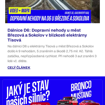
Dálnice D6: Dopravní nehody u měst
Březová a Sokolov v blízkosti elektrárny
Tisová
Na dálnici D6 u elektrárny Tisová u měst Březová a Sokolov
došlo k 9 nehodám, 5 zraněním a škodě 2,75 mil. Kč. Táhlá
zatáčka, nepřizpůsobená rychlost. Při nehodě 3 aut zraněni 3
lidé vč. dítěte.
CELÝ ČLÁNEK