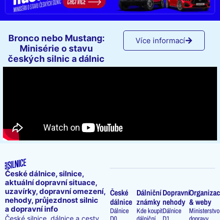
Bronco nebo Mustang:
Více informací
Minisérie o stavu
českých silnic a dálnic
České dálnice, silnice,
aktuální dopravní situace,
uzavírky, dopravní omezení,
České
Dálniční
Dopravní
Organizac
nehody, průjezdnost silnic
dálnice
známky
nehody
& weby
a dopravní info
Dálnice
Kde koupit
Dálnice
Ministerstvo
D0
dálniční
D1
dopravy
České silnice, dálnice a cesty.