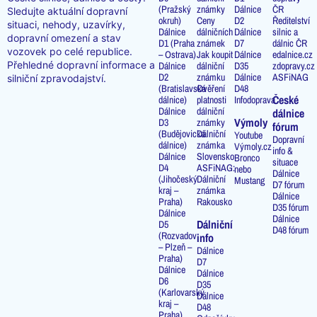
(Pražský
známky
Dálnice
ČR
Sledujte aktuální dopravní
okruh)
Ceny
D2
Ředitelství
situaci, nehody, uzavírky,
Dálnice
dálničních
Dálnice
silnic a
dopravní omezení a stav
D1 (Praha
známek
D7
dálnic ČR
vozovek po celé republice.
– Ostrava)
Jak koupit
Dálnice
edalnice.cz
Přehledné dopravní informace a
Dálnice
dálniční
D35
zdopravy.cz
D2
známku
Dálnice
ASFiNAG
silniční zpravodajství.
(Bratislavská
Ověření
D48
České
dálnice)
platnosti
Infodoprava
Dálnice
dálniční
dálnice
Výmoly
D3
známky
fórum
(Budějovická
Dálniční
Youtube
Dopravní
dálnice)
známka
Výmoly.cz
info &
Dálnice
Slovensko
Bronco
situace
D4
ASFiNAG:
nebo
Dálnice
(Jihočeský
Dálniční
Mustang
D7 fórum
kraj –
známka
Dálnice
Praha)
Rakousko
D35 fórum
Dálnice
Dálnice
Dálniční
D5
D48 fórum
(Rozvadov
info
– Plzeň –
Dálnice
Praha)
D7
Dálnice
Dálnice
D6
D35
(Karlovarský
Dálnice
kraj –
D48
Praha)