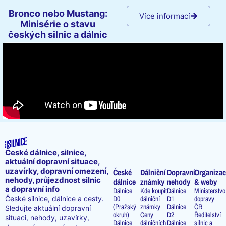
Bronco nebo Mustang:
Více informací
Minisérie o stavu
českých silnic a dálnic
České dálnice, silnice,
aktuální dopravní situace,
uzavírky, dopravní omezení,
České
Dálniční
Dopravní
Organizac
nehody, průjezdnost silnic
dálnice
známky
nehody
& weby
a dopravní info
Dálnice
Kde koupit
Dálnice
Ministerstvo
D0
dálniční
D1
dopravy
České silnice, dálnice a cesty.
(Pražský
známky
Dálnice
ČR
Sledujte aktuální dopravní
okruh)
Ceny
D2
Ředitelství
situaci, nehody, uzavírky,
Dálnice
dálničních
Dálnice
silnic a