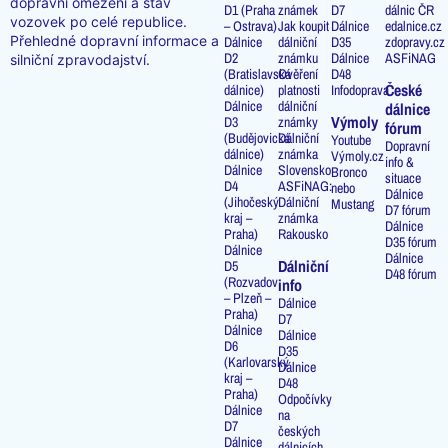
dopravní omezení a stav
D1 (Praha
známek
D7
dálnic ČR
vozovek po celé republice.
– Ostrava)
Jak koupit
Dálnice
edalnice.cz
Přehledné dopravní informace a
Dálnice
dálniční
D35
zdopravy.cz
D2
známku
Dálnice
ASFiNAG
silniční zpravodajství.
(Bratislavská
Ověření
D48
České
dálnice)
platnosti
Infodoprava
Dálnice
dálniční
dálnice
Výmoly
D3
známky
fórum
(Budějovická
Dálniční
Youtube
Dopravní
dálnice)
známka
Výmoly.cz
info &
Dálnice
Slovensko
Bronco
situace
D4
ASFiNAG:
nebo
Dálnice
(Jihočeský
Dálniční
Mustang
D7 fórum
kraj –
známka
Dálnice
Praha)
Rakousko
D35 fórum
Dálnice
Dálnice
Dálniční
D5
D48 fórum
(Rozvadov
info
– Plzeň –
Dálnice
Praha)
D7
Dálnice
Dálnice
D6
D35
(Karlovarský
Dálnice
kraj –
D48
Praha)
Odpočívky
Dálnice
na
D7
českých
Dálnice
dálnicích