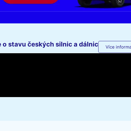
o stavu českých silnic a dálnic
Více informa