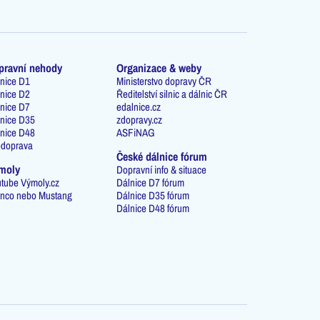
pravní nehody
Organizace & weby
nice D1
Ministerstvo dopravy ČR
nice D2
Ředitelství silnic a dálnic ČR
nice D7
edalnice.cz
nice D35
zdopravy.cz
nice D48
ASFiNAG
odoprava
České dálnice fórum
moly
Dopravní info & situace
tube Výmoly.cz
Dálnice D7 fórum
nco nebo Mustang
Dálnice D35 fórum
Dálnice D48 fórum