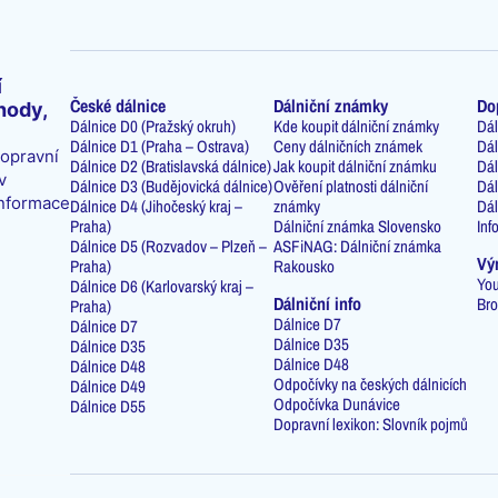
í
České dálnice
Dálniční známky
Do
hody,
Dálnice D0 (Pražský okruh)
Kde koupit dálniční známky
Dál
Dálnice D1 (Praha – Ostrava)
Ceny dálničních známek
Dál
dopravní
Dálnice D2 (Bratislavská dálnice)
Jak koupit dálniční známku
Dál
v
Dálnice D3 (Budějovická dálnice)
Ověření platnosti dálniční
Dál
informace
Dálnice D4 (Jihočeský kraj –
známky
Dál
Praha)
Dálniční známka Slovensko
Inf
Dálnice D5 (Rozvadov – Plzeň –
ASFiNAG: Dálniční známka
Vý
Praha)
Rakousko
You
Dálnice D6 (Karlovarský kraj –
Dálniční info
Bro
Praha)
Dálnice D7
Dálnice D7
Dálnice D35
Dálnice D35
Dálnice D48
Dálnice D48
Odpočívky na českých dálnicích
Dálnice D49
Odpočívka Dunávice
Dálnice D55
Dopravní lexikon: Slovník pojmů