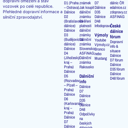
dopravní omezení a stav
D1 (Praha
známek
D7
dálnic ČR
vozovek po celé republice.
– Ostrava)
Jak koupit
Dálnice
edalnice.cz
Přehledné dopravní informace a
Dálnice
dálniční
D35
zdopravy.cz
D2
známku
Dálnice
ASFiNAG
silniční zpravodajství.
(Bratislavská
Ověření
D48
České
dálnice)
platnosti
Infodoprava
Dálnice
dálniční
dálnice
Výmoly
D3
známky
fórum
(Budějovická
Dálniční
Youtube
Dopravní
dálnice)
známka
Výmoly.cz
info &
Dálnice
Slovensko
Bronco
situace
D4
ASFiNAG:
nebo
Dálnice
(Jihočeský
Dálniční
Mustang
D7 fórum
kraj –
známka
Dálnice
Praha)
Rakousko
D35 fórum
Dálnice
Dálnice
Dálniční
D5
D48 fórum
(Rozvadov
info
– Plzeň –
Dálnice
Praha)
D7
Dálnice
Dálnice
D6
D35
(Karlovarský
Dálnice
kraj –
D48
Praha)
Odpočívky
Dálnice
na
D7
českých
Dálnice
dálnicích