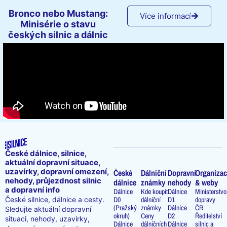
Bronco nebo Mustang:
Více informací
Minisérie o stavu
českých silnic a dálnic
České dálnice, silnice,
aktuální dopravní situace,
uzavírky, dopravní omezení,
České
Dálniční
Dopravní
Organizac
nehody, průjezdnost silnic
dálnice
známky
nehody
& weby
a dopravní info
Dálnice
Kde koupit
Dálnice
Ministerstvo
D0
dálniční
D1
dopravy
České silnice, dálnice a cesty.
(Pražský
známky
Dálnice
ČR
Sledujte aktuální dopravní
okruh)
Ceny
D2
Ředitelství
situaci, nehody, uzavírky,
Dálnice
dálničních
Dálnice
silnic a