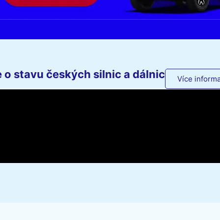
o stavu českých silnic a dálnic
Více informa