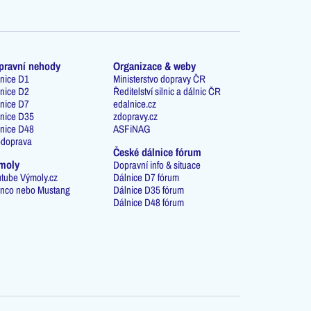
pravní nehody
Organizace & weby
nice D1
Ministerstvo dopravy ČR
nice D2
Ředitelství silnic a dálnic ČR
nice D7
edalnice.cz
nice D35
zdopravy.cz
nice D48
ASFiNAG
odoprava
České dálnice fórum
moly
Dopravní info & situace
tube Výmoly.cz
Dálnice D7 fórum
nco nebo Mustang
Dálnice D35 fórum
Dálnice D48 fórum