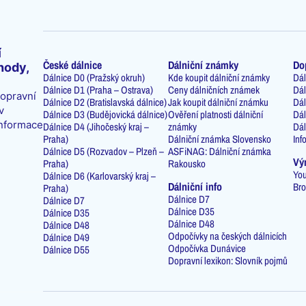
í
České dálnice
Dálniční známky
Do
hody,
Dálnice D0 (Pražský okruh)
Kde koupit dálniční známky
Dál
Dálnice D1 (Praha – Ostrava)
Ceny dálničních známek
Dál
dopravní
Dálnice D2 (Bratislavská dálnice)
Jak koupit dálniční známku
Dál
v
Dálnice D3 (Budějovická dálnice)
Ověření platnosti dálniční
Dál
informace
Dálnice D4 (Jihočeský kraj –
známky
Dál
Praha)
Dálniční známka Slovensko
Inf
Dálnice D5 (Rozvadov – Plzeň –
ASFiNAG: Dálniční známka
Vý
Praha)
Rakousko
You
Dálnice D6 (Karlovarský kraj –
Dálniční info
Bro
Praha)
Dálnice D7
Dálnice D7
Dálnice D35
Dálnice D35
Dálnice D48
Dálnice D48
Odpočívky na českých dálnicích
Dálnice D49
Odpočívka Dunávice
Dálnice D55
Dopravní lexikon: Slovník pojmů