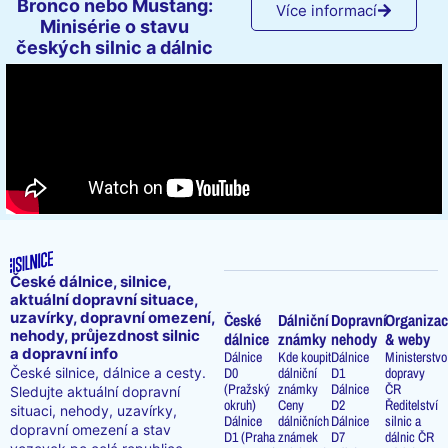
Bronco nebo Mustang:
Více informací
Minisérie o stavu
českých silnic a dálnic
České dálnice, silnice,
aktuální dopravní situace,
uzavírky, dopravní omezení,
České
Dálniční
Dopravní
Organizac
nehody, průjezdnost silnic
dálnice
známky
nehody
& weby
a dopravní info
Dálnice
Kde koupit
Dálnice
Ministerstvo
D0
dálniční
D1
dopravy
České silnice, dálnice a cesty.
(Pražský
známky
Dálnice
ČR
Sledujte aktuální dopravní
okruh)
Ceny
D2
Ředitelství
situaci, nehody, uzavírky,
Dálnice
dálničních
Dálnice
silnic a
dopravní omezení a stav
D1 (Praha
známek
D7
dálnic ČR