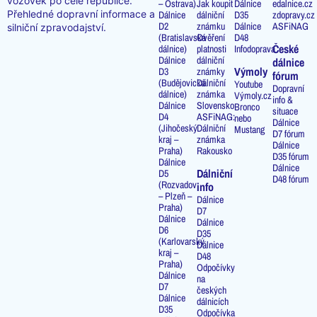
vozovek po celé republice.
– Ostrava)
Jak koupit
Dálnice
edalnice.cz
Přehledné dopravní informace a
Dálnice
dálniční
D35
zdopravy.cz
D2
známku
Dálnice
ASFiNAG
silniční zpravodajství.
(Bratislavská
Ověření
D48
České
dálnice)
platnosti
Infodoprava
Dálnice
dálniční
dálnice
Výmoly
D3
známky
fórum
(Budějovická
Dálniční
Youtube
Dopravní
dálnice)
známka
Výmoly.cz
info &
Dálnice
Slovensko
Bronco
situace
D4
ASFiNAG:
nebo
Dálnice
(Jihočeský
Dálniční
Mustang
D7 fórum
kraj –
známka
Dálnice
Praha)
Rakousko
D35 fórum
Dálnice
Dálnice
Dálniční
D5
D48 fórum
(Rozvadov
info
– Plzeň –
Dálnice
Praha)
D7
Dálnice
Dálnice
D6
D35
(Karlovarský
Dálnice
kraj –
D48
Praha)
Odpočívky
Dálnice
na
D7
českých
Dálnice
dálnicích
D35
Odpočívka