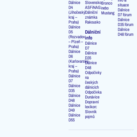
info &
Dálnice
Slovensko
Bronco
situace
D4
ASFiNAG:
nebo
Dálnice
(Jihočeský
Dálniční
Mustang
D7 fórum
kraj –
známka
Dálnice
Praha)
Rakousko
D35 fórum
Dálnice
Dálnice
Dálniční
D5
D48 fórum
(Rozvadov
info
– Plzeň –
Dálnice
Praha)
D7
Dálnice
Dálnice
D6
D35
(Karlovarský
Dálnice
kraj –
D48
Praha)
Odpočívky
Dálnice
na
D7
českých
Dálnice
dálnicích
D35
Odpočívka
Dálnice
Dunávice
D48
Dopravní
Dálnice
lexikon:
D49
Slovník
Dálnice
pojmů
D55