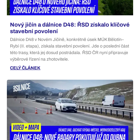
Nový jičín a dálnice D48: ŘSD získalo klíčové
stavební povolení
Dálnice D48 v Novém Jičíně, konkrétně úsek MÚK Bělotín–
Rybí (II. etapa), získala stavební povolení. Jde o poslední část
této trasy, která jej dosud postrádala. ŘSD ČR nyní připravuje
výběrové řízení na zhotovitele.
CELÝ ČLÁNEK