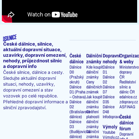
České dálnice, silnice,
aktuální dopravní situace,
uzavírky, dopravní omezení,
České
Dálniční
Dopravní
Organizac
nehody, průjezdnost silnic
dálnice
známky
nehody
& weby
a dopravní info
Dálnice
Kde koupit
Dálnice
Ministerstvo
D0
dálniční
D1
dopravy
České silnice, dálnice a cesty.
(Pražský
známky
Dálnice
ČR
Sledujte aktuální dopravní
okruh)
Ceny
D2
Ředitelství
situaci, nehody, uzavírky,
Dálnice
dálničních
Dálnice
silnic a
dopravní omezení a stav
D1 (Praha
známek
D7
dálnic ČR
vozovek po celé republice.
– Ostrava)
Jak koupit
Dálnice
edalnice.cz
Přehledné dopravní informace a
Dálnice
dálniční
D35
zdopravy.cz
D2
známku
Dálnice
ASFiNAG
silniční zpravodajství.
(Bratislavská
Ověření
D48
České
dálnice)
platnosti
Infodoprava
Dálnice
dálniční
dálnice
Výmoly
D3
známky
fórum
(Budějovická
Dálniční
Youtube
Dopravní
dálnice)
známka
Výmoly.cz