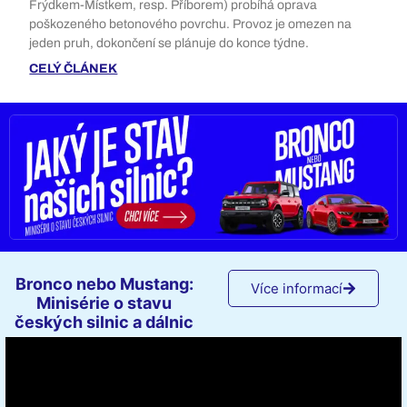
Frýdkem-Místkem, resp. Příborem) probíhá oprava
poškozeného betonového povrchu. Provoz je omezen na
jeden pruh, dokončení se plánuje do konce týdne.
CELÝ ČLÁNEK
Bronco nebo Mustang:
Více informací
Minisérie o stavu
českých silnic a dálnic