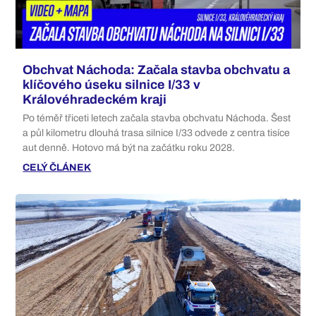
Obchvat Náchoda: Začala stavba obchvatu a
klíčového úseku silnice I/33 v
Královéhradeckém kraji
Po téměř třiceti letech začala stavba obchvatu Náchoda. Šest
a půl kilometru dlouhá trasa silnice I/33 odvede z centra tisíce
aut denně. Hotovo má být na začátku roku 2028.
CELÝ ČLÁNEK