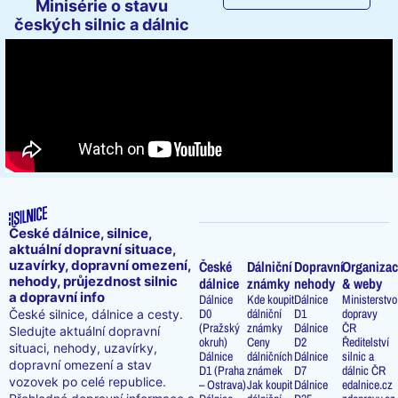
Minisérie o stavu
českých silnic a dálnic
České dálnice, silnice,
aktuální dopravní situace,
uzavírky, dopravní omezení,
České
Dálniční
Dopravní
Organizac
nehody, průjezdnost silnic
dálnice
známky
nehody
& weby
a dopravní info
Dálnice
Kde koupit
Dálnice
Ministerstvo
D0
dálniční
D1
dopravy
České silnice, dálnice a cesty.
(Pražský
známky
Dálnice
ČR
Sledujte aktuální dopravní
okruh)
Ceny
D2
Ředitelství
situaci, nehody, uzavírky,
Dálnice
dálničních
Dálnice
silnic a
dopravní omezení a stav
D1 (Praha
známek
D7
dálnic ČR
vozovek po celé republice.
– Ostrava)
Jak koupit
Dálnice
edalnice.cz