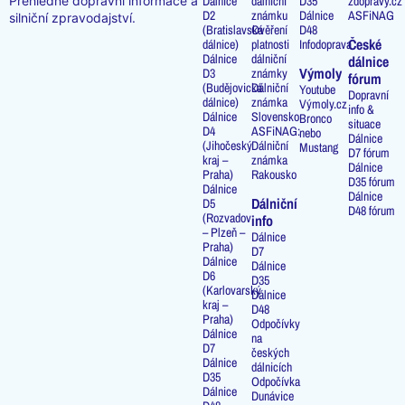
Přehledné dopravní informace a
Dálnice
dálniční
D35
zdopravy.cz
D2
známku
Dálnice
ASFiNAG
silniční zpravodajství.
(Bratislavská
Ověření
D48
České
dálnice)
platnosti
Infodoprava
Dálnice
dálniční
dálnice
Výmoly
D3
známky
fórum
(Budějovická
Dálniční
Youtube
Dopravní
dálnice)
známka
Výmoly.cz
info &
Dálnice
Slovensko
Bronco
situace
D4
ASFiNAG:
nebo
Dálnice
(Jihočeský
Dálniční
Mustang
D7 fórum
kraj –
známka
Dálnice
Praha)
Rakousko
D35 fórum
Dálnice
Dálnice
Dálniční
D5
D48 fórum
(Rozvadov
info
– Plzeň –
Dálnice
Praha)
D7
Dálnice
Dálnice
D6
D35
(Karlovarský
Dálnice
kraj –
D48
Praha)
Odpočívky
Dálnice
na
D7
českých
Dálnice
dálnicích
D35
Odpočívka
Dálnice
Dunávice