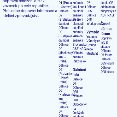
dopravní omezení a stav
D1 (Praha
známek
D7
dálnic ČR
vozovek po celé republice.
– Ostrava)
Jak koupit
Dálnice
edalnice.cz
Přehledné dopravní informace a
Dálnice
dálniční
D35
zdopravy.cz
D2
známku
Dálnice
ASFiNAG
silniční zpravodajství.
(Bratislavská
Ověření
D48
České
dálnice)
platnosti
Infodoprava
Dálnice
dálniční
dálnice
Výmoly
D3
známky
fórum
(Budějovická
Dálniční
Youtube
Dopravní
dálnice)
známka
Výmoly.cz
info &
Dálnice
Slovensko
Bronco
situace
D4
ASFiNAG:
nebo
Dálnice
(Jihočeský
Dálniční
Mustang
D7 fórum
kraj –
známka
Dálnice
Praha)
Rakousko
D35 fórum
Dálnice
Dálnice
Dálniční
D5
D48 fórum
(Rozvadov
info
– Plzeň –
Dálnice
Praha)
D7
Dálnice
Dálnice
D6
D35
(Karlovarský
Dálnice
kraj –
D48
Praha)
Odpočívky
Dálnice
na
D7
českých
Dálnice
dálnicích