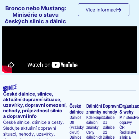
Bronco nebo Mustang:
Více informací
Minisérie o stavu
českých silnic a dálnic
České dálnice, silnice,
aktuální dopravní situace,
uzavírky, dopravní omezení,
České
Dálniční
Dopravní
Organizac
nehody, průjezdnost silnic
dálnice
známky
nehody
& weby
a dopravní info
Dálnice
Kde koupit
Dálnice
Ministerstvo
D0
dálniční
D1
dopravy
České silnice, dálnice a cesty.
(Pražský
známky
Dálnice
ČR
Sledujte aktuální dopravní
okruh)
Ceny
D2
Ředitelství
situaci, nehody, uzavírky,
Dálnice
dálničních
Dálnice
silnic a