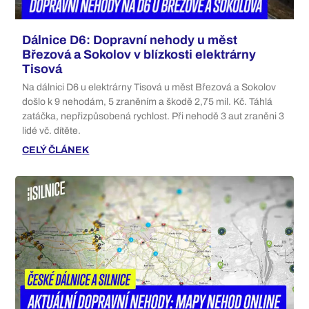
Dálnice D6: Dopravní nehody u měst
Březová a Sokolov v blízkosti elektrárny
Tisová
Na dálnici D6 u elektrárny Tisová u měst Březová a Sokolov
došlo k 9 nehodám, 5 zraněním a škodě 2,75 mil. Kč. Táhlá
zatáčka, nepřizpůsobená rychlost. Při nehodě 3 aut zraněni 3
lidé vč. dítěte.
CELÝ ČLÁNEK