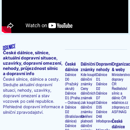
České dálnice, silnice,
aktuální dopravní situace,
uzavírky, dopravní omezení,
České
Dálniční
Dopravní
Organizac
nehody, průjezdnost silnic
dálnice
známky
nehody
& weby
a dopravní info
Dálnice
Kde koupit
Dálnice
Ministerstvo
D0
dálniční
D1
dopravy
České silnice, dálnice a cesty.
(Pražský
známky
Dálnice
ČR
Sledujte aktuální dopravní
okruh)
Ceny
D2
Ředitelství
situaci, nehody, uzavírky,
Dálnice
dálničních
Dálnice
silnic a
dopravní omezení a stav
D1 (Praha
známek
D7
dálnic ČR
vozovek po celé republice.
– Ostrava)
Jak koupit
Dálnice
edalnice.cz
Přehledné dopravní informace a
Dálnice
dálniční
D35
zdopravy.cz
D2
známku
Dálnice
ASFiNAG
silniční zpravodajství.
(Bratislavská
Ověření
D48
České
dálnice)
platnosti
Infodoprava
Dálnice
dálniční
dálnice