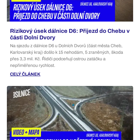
Rizikový úsek dálnice D6: Přijezd do Chebu v
části Dolní Dvory
Na sjezdu z dálnice D6 u Dolních Dvorů (část města Cheb,
Karlovarský kraj) došlo k 15 nehodám, 5 zraněných, škoda
přes 3,3 mil. Kč. Řidiči podceňují ostrou zatáčku a
nepřiměřenou rychlost.
CELÝ ČLÁNEK