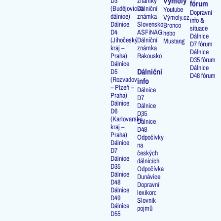
Výmoly
D3
známky
fórum
(Budějovická
Dálniční
Youtube
Dopravní
dálnice)
známka
Výmoly.cz
info &
Dálnice
Slovensko
Bronco
situace
D4
ASFiNAG:
nebo
Dálnice
(Jihočeský
Dálniční
Mustang
D7 fórum
kraj –
známka
Dálnice
Praha)
Rakousko
D35 fórum
Dálnice
Dálnice
Dálniční
D5
D48 fórum
(Rozvadov
info
– Plzeň –
Dálnice
Praha)
D7
Dálnice
Dálnice
D6
D35
(Karlovarský
Dálnice
kraj –
D48
Praha)
Odpočívky
Dálnice
na
D7
českých
Dálnice
dálnicích
D35
Odpočívka
Dálnice
Dunávice
D48
Dopravní
Dálnice
lexikon:
D49
Slovník
Dálnice
pojmů
D55