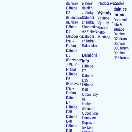
České
dálnice)
platnosti
Infodoprava
Dálnice
dálniční
dálnice
Výmoly
D3
známky
fórum
(Budějovická
Dálniční
Youtube
Dopravní
dálnice)
známka
Výmoly.cz
info &
Dálnice
Slovensko
Bronco
situace
D4
ASFiNAG:
nebo
Dálnice
(Jihočeský
Dálniční
Mustang
D7 fórum
kraj –
známka
Dálnice
Praha)
Rakousko
D35 fórum
Dálnice
Dálnice
Dálniční
D5
D48 fórum
(Rozvadov
info
– Plzeň –
Dálnice
Praha)
D7
Dálnice
Dálnice
D6
D35
(Karlovarský
Dálnice
kraj –
D48
Praha)
Odpočívky
Dálnice
na
D7
českých
Dálnice
dálnicích
D35
Odpočívka
Dálnice
Dunávice
D48
Dopravní
Dálnice
lexikon:
D49
Slovník