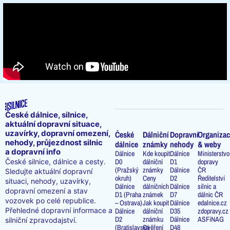
České dálnice, silnice,
aktuální dopravní situace,
uzavírky, dopravní omezení,
České
Dálniční
Dopravní
Organizac
nehody, průjezdnost silnic
dálnice
známky
nehody
& weby
a dopravní info
Dálnice
Kde koupit
Dálnice
Ministerstvo
D0
dálniční
D1
dopravy
České silnice, dálnice a cesty.
(Pražský
známky
Dálnice
ČR
Sledujte aktuální dopravní
okruh)
Ceny
D2
Ředitelství
situaci, nehody, uzavírky,
Dálnice
dálničních
Dálnice
silnic a
dopravní omezení a stav
D1 (Praha
známek
D7
dálnic ČR
vozovek po celé republice.
– Ostrava)
Jak koupit
Dálnice
edalnice.cz
Přehledné dopravní informace a
Dálnice
dálniční
D35
zdopravy.cz
D2
známku
Dálnice
ASFiNAG
silniční zpravodajství.
(Bratislavská
Ověření
D48