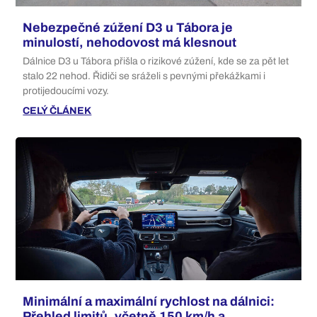
Nebezpečné zúžení D3 u Tábora je
minulostí, nehodovost má klesnout
Dálnice D3 u Tábora přišla o rizikové zúžení, kde se za pět let
stalo 22 nehod. Řidiči se sráželi s pevnými překážkami i
protijedoucími vozy.
CELÝ ČLÁNEK
Minimální a maximální rychlost na dálnici:
Přehled limitů, včetně 150 km/h a