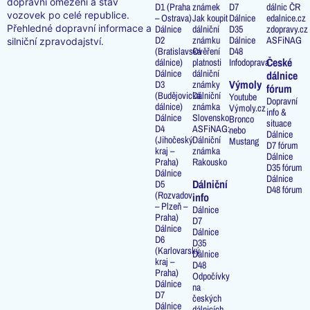
dopravní omezení a stav
D1 (Praha
známek
D7
dálnic ČR
vozovek po celé republice.
– Ostrava)
Jak koupit
Dálnice
edalnice.cz
Přehledné dopravní informace a
Dálnice
dálniční
D35
zdopravy.cz
D2
známku
Dálnice
ASFiNAG
silniční zpravodajství.
(Bratislavská
Ověření
D48
České
dálnice)
platnosti
Infodoprava
Dálnice
dálniční
dálnice
Výmoly
D3
známky
fórum
(Budějovická
Dálniční
Youtube
Dopravní
dálnice)
známka
Výmoly.cz
info &
Dálnice
Slovensko
Bronco
situace
D4
ASFiNAG:
nebo
Dálnice
(Jihočeský
Dálniční
Mustang
D7 fórum
kraj –
známka
Dálnice
Praha)
Rakousko
D35 fórum
Dálnice
Dálnice
Dálniční
D5
D48 fórum
(Rozvadov
info
– Plzeň –
Dálnice
Praha)
D7
Dálnice
Dálnice
D6
D35
(Karlovarský
Dálnice
kraj –
D48
Praha)
Odpočívky
Dálnice
na
D7
českých
Dálnice
dálnicích