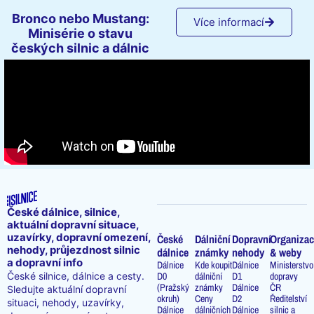
Bronco nebo Mustang:
Více informací
Minisérie o stavu
českých silnic a dálnic
České dálnice, silnice,
aktuální dopravní situace,
uzavírky, dopravní omezení,
České
Dálniční
Dopravní
Organizac
nehody, průjezdnost silnic
dálnice
známky
nehody
& weby
a dopravní info
Dálnice
Kde koupit
Dálnice
Ministerstvo
D0
dálniční
D1
dopravy
České silnice, dálnice a cesty.
(Pražský
známky
Dálnice
ČR
Sledujte aktuální dopravní
okruh)
Ceny
D2
Ředitelství
situaci, nehody, uzavírky,
Dálnice
dálničních
Dálnice
silnic a