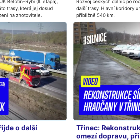
 Bělotín–Rybí (II. etapa),
Rozvoj českých dálnic po ro
to trasy, která jej dosud
další trasy. Hlavní koridory 
ení na zhotovitele.
přibližně 540 km.
ijde o další
Třinec: Rekonstru
omezí dopravu, př