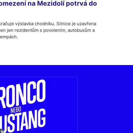
omezení na Mezidolí potrvá do
kračuje výstavba chodníku. Silnice je uzavřena
olen jen rezidentům s povolením, autobusům a
Kempách.