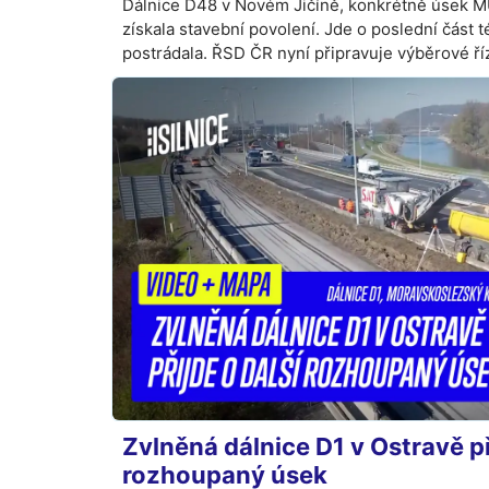
Dálnice D48 v Novém Jičíně, konkrétně úsek MÚK
získala stavební povolení. Jde o poslední část té
postrádala. ŘSD ČR nyní připravuje výběrové říz
Zvlněná dálnice D1 v Ostravě př
rozhoupaný úsek