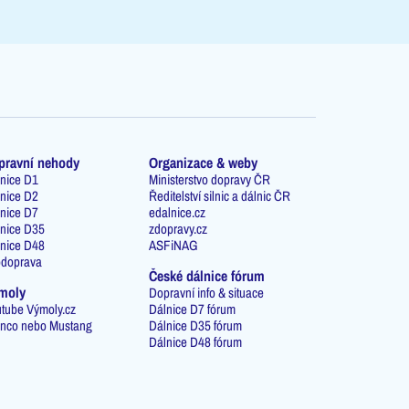
pravní nehody
Organizace & weby
nice D1
Ministerstvo dopravy ČR
nice D2
Ředitelství silnic a dálnic ČR
nice D7
edalnice.cz
nice D35
zdopravy.cz
nice D48
ASFiNAG
odoprava
České dálnice fórum
moly
Dopravní info & situace
tube Výmoly.cz
Dálnice D7 fórum
nco nebo Mustang
Dálnice D35 fórum
Dálnice D48 fórum