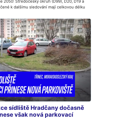
ce 2050: Středočeský okruh (D99), D20, D19 a
určené k dalšímu sledování mají celkovou délku
kce sídliště Hradčany dočasně
inese však nová parkovací