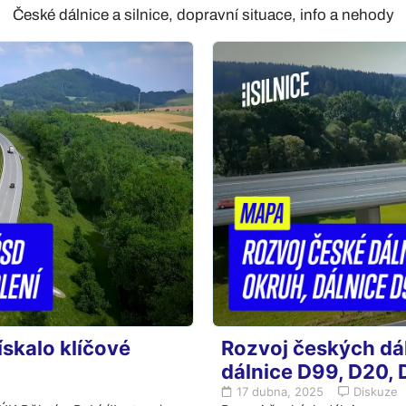
České dálnice a silnice, dopravní situace, info a nehody
ískalo klíčové
Rozvoj českých dál
dálnice D99, D20, D
17 dubna, 2025
Diskuze