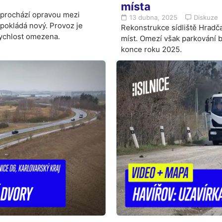
místa
 prochází opravou mezi
13 dubna, 2025
Diskuze
 pokládá nový. Provoz je
Rekonstrukce sídliště Hradč
ychlost omezena.
míst. Omezí však parkování 
konce roku 2025.