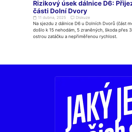
Rizikový úsek dálnice D6: Přij
části Dolní Dvory
11 dubna, 2025
Diskuze
Na sjezdu z dálnice D6 u Dolních Dvorů (část m
došlo k 15 nehodám, 5 zraněných, škoda přes 3,3
ostrou zatáčku a nepřiměřenou rychlost.