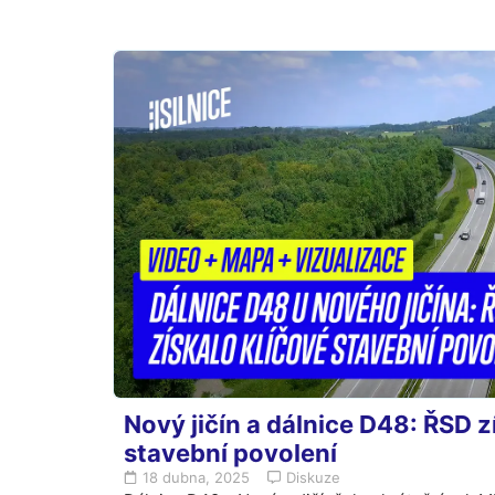
Nový jičín a dálnice D48: ŘSD z
stavební povolení
18 dubna, 2025
Diskuze