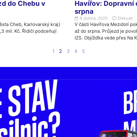
ezd do Chebu v
Havířov: Dopravní 
srpna
6 dubna, 2025
Diskuze
ěsta Cheb, Karlovarský kraj)
V části Havířova Mezidolí po
 mil. Kč. Řidiči podceňují
až do srpna. Průjezd je pov
IZS. Objížďka vede přes Na 
1
2
3
4
5