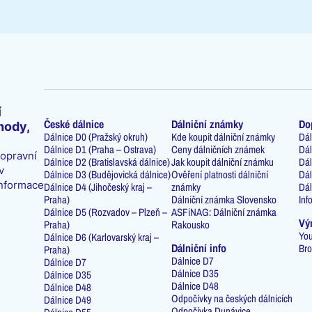
í
České dálnice
Dálniční známky
Do
hody,
Dálnice D0 (Pražský okruh)
Kde koupit dálniční známky
Dál
Dálnice D1 (Praha – Ostrava)
Ceny dálničních známek
Dál
dopravní
Dálnice D2 (Bratislavská dálnice)
Jak koupit dálniční známku
Dál
v
Dálnice D3 (Budějovická dálnice)
Ověření platnosti dálniční
Dál
informace
Dálnice D4 (Jihočeský kraj –
známky
Dál
Praha)
Dálniční známka Slovensko
Inf
Dálnice D5 (Rozvadov – Plzeň –
ASFiNAG: Dálniční známka
Vý
Praha)
Rakousko
You
Dálnice D6 (Karlovarský kraj –
Dálniční info
Bro
Praha)
Dálnice D7
Dálnice D7
Dálnice D35
Dálnice D35
Dálnice D48
Dálnice D48
Odpočívky na českých dálnicích
Dálnice D49
Odpočívka Dunávice