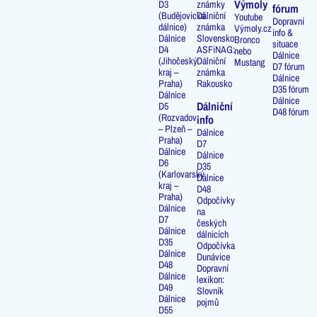
Výmoly
D3
známky
fórum
(Budějovická
Dálniční
Youtube
Dopravní
dálnice)
známka
Výmoly.cz
info &
Dálnice
Slovensko
Bronco
situace
D4
ASFiNAG:
nebo
Dálnice
(Jihočeský
Dálniční
Mustang
D7 fórum
kraj –
známka
Dálnice
Praha)
Rakousko
D35 fórum
Dálnice
Dálnice
Dálniční
D5
D48 fórum
(Rozvadov
info
– Plzeň –
Dálnice
Praha)
D7
Dálnice
Dálnice
D6
D35
(Karlovarský
Dálnice
kraj –
D48
Praha)
Odpočívky
Dálnice
na
D7
českých
Dálnice
dálnicích
D35
Odpočívka
Dálnice
Dunávice
D48
Dopravní
Dálnice
lexikon:
D49
Slovník
Dálnice
pojmů
D55