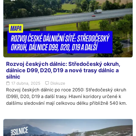
Rozvoj českých dálnic: Středočeský okruh,
dálnice D99, D20, D19 a nové trasy dálnic a
silnic
17 dubna, 2025
Diskuze
Rozvoj českých dálnic po roce 2050: Středočeský okruh
(D99), D20, D19 a další trasy. Hlavní koridory určené k
dalšímu sledování mají celkovou délku přibližně 540 km.