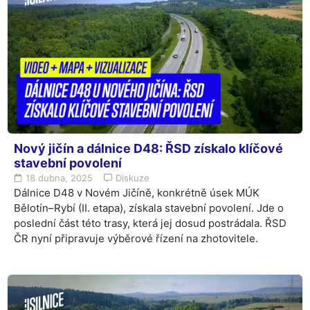
Nový jičín a dálnice D48: ŘSD získalo klíčové
stavební povolení
18 dubna, 2025
Diskuze
Dálnice D48 v Novém Jičíně, konkrétně úsek MÚK
Bělotín–Rybí (II. etapa), získala stavební povolení. Jde o
poslední část této trasy, která jej dosud postrádala. ŘSD
ČR nyní připravuje výběrové řízení na zhotovitele.