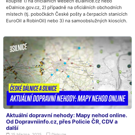
koupíte 1) na oficiálních webech eDalnice.cz nebo
eDalnice.gov.cz, 2) případně na oficiálních obchodních
místech (tj. pobočkách České pošty a čerpacích stanicích
EuroOil a RobinOil) nebo 3) na samoobslužných kioscích.
Aktuální dopravní nehody: Mapy nehod online.
Od Dopravniinfo.cz, přes Policie ČR, CDV a
další
15 března, 2025
Diskuze