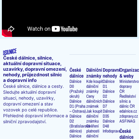
České dálnice, silnice,
aktuální dopravní situace,
uzavírky, dopravní omezení,
České
Dálniční
Dopravní
Organizac
nehody, průjezdnost silnic
dálnice
známky
nehody
& weby
a dopravní info
Dálnice
Kde koupit
Dálnice
Ministerstvo
D0
dálniční
D1
dopravy
České silnice, dálnice a cesty.
(Pražský
známky
Dálnice
ČR
Sledujte aktuální dopravní
okruh)
Ceny
D2
Ředitelství
situaci, nehody, uzavírky,
Dálnice
dálničních
Dálnice
silnic a
dopravní omezení a stav
D1 (Praha
známek
D7
dálnic ČR
vozovek po celé republice.
– Ostrava)
Jak koupit
Dálnice
edalnice.cz
Přehledné dopravní informace a
Dálnice
dálniční
D35
zdopravy.cz
D2
známku
Dálnice
ASFiNAG
silniční zpravodajství.
(Bratislavská
Ověření
D48
České
dálnice)
platnosti
Infodoprava
Dálnice
dálniční
dálnice