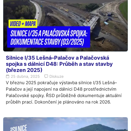
Silnice I/35 Lešná–Palačov a Palačovská
spojka s dálnicí D48: Průběh a stav stavby
(březen 2025)
25 dubna, 2025
Diskuze
V březnu 2025 pokračuje výstavba silnice I/35 Lešná–
Palačov a její napojení na dálnici D48 prostřednictvím
Palačovské spojky. ŘSD průběžně dokumentuje aktuální
průběh prací. Dokončení je plánováno na rok 2026.